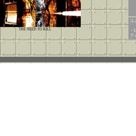
コメ
THE NEED TO KILL
・U
フ