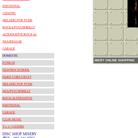
EMOTIONAL
CHAOTIC
MELODIC/POP PUNK
ROCKA/PSYCHOBILLY
ALTERNATIVE/ROCK etc
SKA/REGGAE
GARAGE
DOMESTIC
MIERY ONLINE SHOPPING
PUNK/OI
OLD/NEW SCHOOL
HARD CORE/CRUST
MELODIC/POP PUNK
SKA/PSYCHOBILLY
ROCK/ALTERNATIVE
EMOTIONAL
GARAGE
CLUB MUSIC
TシャツGOODS
DISC SHOP MISERY