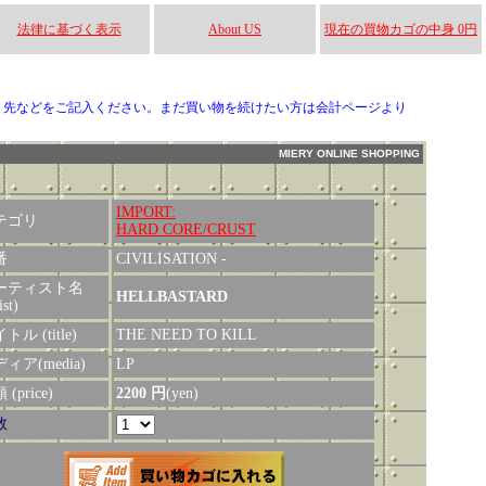
法律に基づく表示
About US
現在の買物カゴの中身 0円
り先などをご記入ください。まだ買い物を続けたい方は会計ページより
MIERY ONLINE SHOPPING
IMPORT:
テゴリ
HARD CORE/CRUST
番
CIVILISATION -
ーティスト名
HELLBASTARD
ist)
トル (title)
THE NEED TO KILL
ィア(media)
LP
(price)
2200 円
(yen)
数