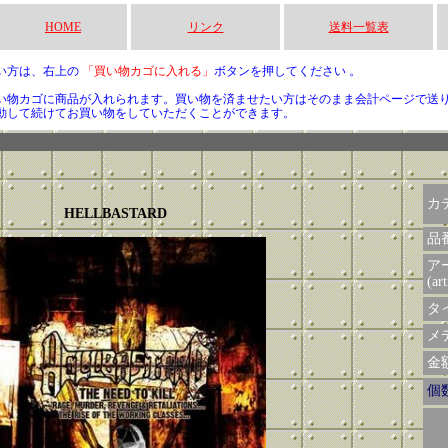
HOME
リンク
送料一覧表
い方は、右上の
「買い物カゴに入れる」
ボタンを押してください 。
い物カゴに商品が入れられます。買い物を済ませたい方はそのまま会計ページで送
動して続けてお買い物をしていただくことができます。
カ
HELLBASTARD
品
ア
(art
タイ
メデ
金額 
個