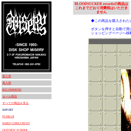
BLOODSUCKER recordsの商品は
これまでどおり消費税はいただき
ません
◆この商品を購入された
ボタンを押すと自動で買
ショッピングページへ移
新入荷
再入荷
RECOMMEND
セール商品
すべての商品を見る
IMPORT
PUNK/OI
HARD CORE/CRUST
OLD/NEW SCHOOL