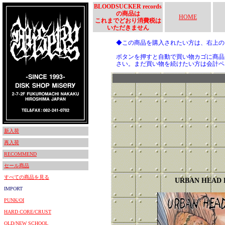
BLOODSUCKER records
の商品は
HOME
これまでどおり消費税は
いただきません
◆この商品を購入されたい方は、右上
ボタンを押すと自動で買い物カゴに商品
さい。まだ買い物を続けたい方は会計ペ
新入荷
再入荷
RECOMMEND
セール商品
すべての商品を見る
URBAN HEAD
IMPORT
PUNK/OI
HARD CORE/CRUST
OLD/NEW SCHOOL