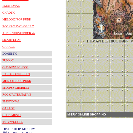
EMOTIONAL
CHAOTIC
MELODIC/POP PUNK
ROCKA/PSYCHOBILLY
ALTERNATIVE/ROCK etc
SKA/REGGAE
HUMAN DESTRUCTIO
GARAGE
DOMESTIC
PUNK/OI
OLD/NEW SCHOOL
HARD CORE/CRUST
MELODIC/POP PUNK
SKA/PSYCHOBILLY
ROCK/ALTERNATIVE
EMOTIONAL
GARAGE
MIERY ONLINE SHOPPING
CLUB MUSIC
TシャツGOODS
DISC SHOP MISERY