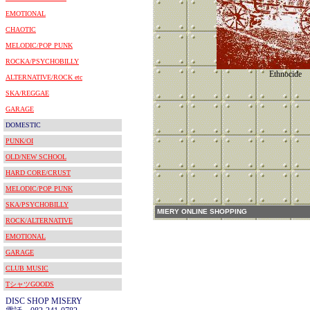
EMOTIONAL
CHAOTIC
MELODIC/POP PUNK
ROCKA/PSYCHOBILLY
Ethnocide
ALTERNATIVE/ROCK etc
SKA/REGGAE
GARAGE
DOMESTIC
PUNK/OI
OLD/NEW SCHOOL
HARD CORE/CRUST
MELODIC/POP PUNK
SKA/PSYCHOBILLY
MIERY ONLINE SHOPPING
ROCK/ALTERNATIVE
EMOTIONAL
GARAGE
CLUB MUSIC
TシャツGOODS
DISC SHOP MISERY