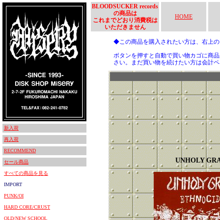
BLOODSUCKER records
の商品は
HOME
これまでどおり消費税は
いただきません
◆この商品を購入されたい方は、右上
ボタンを押すと自動で買い物カゴに商品
さい。まだ買い物を続けたい方は会計ペ
新入荷
再入荷
RECOMMEND
UNHOLY GR
セール商品
すべての商品を見る
IMPORT
PUNK/OI
HARD CORE/CRUST
OLD/NEW SCHOOL