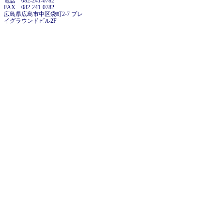
電話 082-241-0782
FAX 082-241-0782
広島県広島市中区袋町2-7 プレ
イグラウンドビル2F