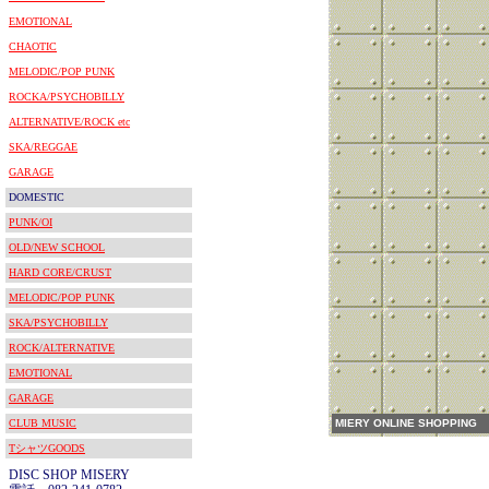
EMOTIONAL
CHAOTIC
MELODIC/POP PUNK
ROCKA/PSYCHOBILLY
ALTERNATIVE/ROCK etc
SKA/REGGAE
GARAGE
DOMESTIC
PUNK/OI
OLD/NEW SCHOOL
HARD CORE/CRUST
MELODIC/POP PUNK
SKA/PSYCHOBILLY
ROCK/ALTERNATIVE
EMOTIONAL
GARAGE
CLUB MUSIC
MIERY ONLINE SHOPPING
TシャツGOODS
DISC SHOP MISERY