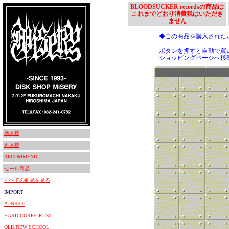
BLOODSUCKER recordsの商品は
これまでどおり消費税はいただき
ません
◆この商品を購入された
ボタンを押すと自動で買
ショッピングページへ移
新入荷
再入荷
RECOMMEND
セール商品
すべての商品を見る
IMPORT
PUNK/OI
HARD CORE/CRUST
OLD/NEW SCHOOL