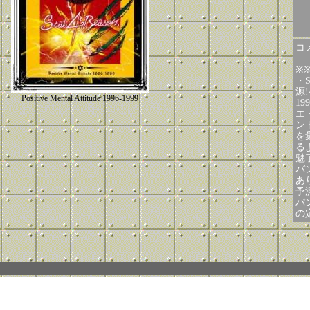
コメ
※
・
源
Positive Mental Attitude 1996-1999
1
エ
ン
を
る
魅
バ
あ
予
パ
の