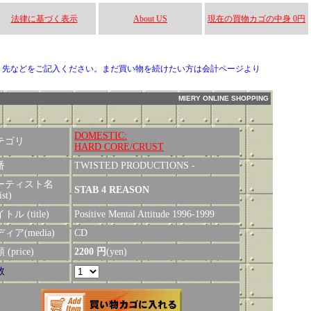
法律に基づく表示
About US
現在の買物カゴの中身 0円
り先などをご記入ください。まだ買い物を続けたい方は会計ページより
MIERY ONLINE SHOPPING
DOMESTIC:
テゴリ
HARD CORE/CRUST
番
TWISTED PRODUCTIONS -
ーティスト名
STAB 4 REASON
ist)
トル (title)
Positive Mental Attitude 1996-1999
ィア(media)
CD
(price)
2200 円
(yen)
数