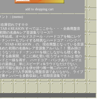
add to shopping cart
ント：(memo)
※在庫切れです※※
STAB 4 REASON すべてはここから・・・全曲廃盤音
!初期の名曲&レア音源集リリース!!
996年結成。オールドスクール・ハードコアを軸にレゲ
・ナンバーもプレイする特異なハードコア・パンクバ
ド「STAB 4 REASON 」の、現在廃盤となっている音源
集めた初期の名曲&レア音源集アルバム！！ 畳み掛け
ようなソリッド・ナンバーを核にしながらも聴く者を
了する曲展開、そこに絡む歌い狂うヴォーカルは 他の
ンドと一線を画す。 ハードコア・パンクあり、レゲエ
りの楽曲は、単にスピーディ&ラウドなだけでない、
測不可能な面白さを併せ持つ唯一無二のハードコア・
ンクバンド!!入手困難な廃盤音源でありながら、ライブ
定番ナンバーを多数収録した初期音源集です！