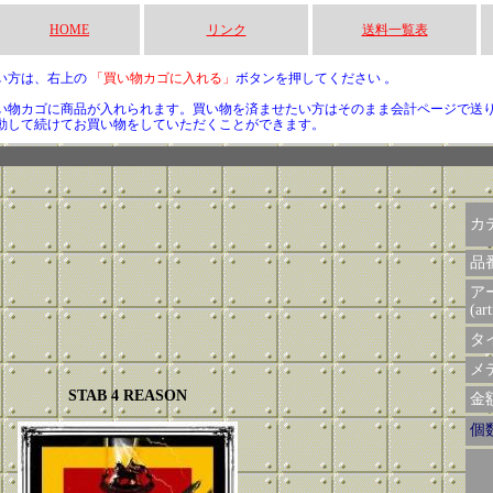
HOME
リンク
送料一覧表
い方は、右上の
「買い物カゴに入れる」
ボタンを押してください 。
い物カゴに商品が入れられます。買い物を済ませたい方はそのまま会計ページで送
動して続けてお買い物をしていただくことができます。
カ
品
ア
(art
タイ
メデ
STAB 4 REASON
金額 
個