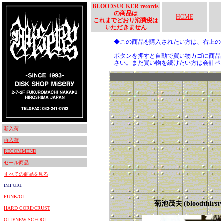
BLOODSUCKER records
の商品は
HOME
これまでどおり消費税は
いただきません
◆この商品を購入されたい方は、右上
ボタンを押すと自動で買い物カゴに商品
さい。まだ買い物を続けたい方は会計ペ
新入荷
再入荷
RECOMMEND
セール商品
すべての商品を見る
IMPORT
PUNK/OI
菊池茂夫 (bloodthirsty
HARD CORE/CRUST
OLD/NEW SCHOOL