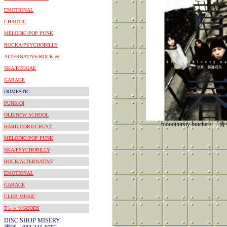
EMOTIONAL
CHAOTIC
MELODIC/POP PUNK
ROCKA/PSYCHOBILLY
ALTERNATIVE/ROCK etc
SKA/REGGAE
GARAGE
DOMESTIC
PUNK/OI
OLD/NEW SCHOOL
bloodthirsty butcher
HARD CORE/CRUST
MELODIC/POP PUNK
SKA/PSYCHOBILLY
ROCK/ALTERNATIVE
EMOTIONAL
GARAGE
CLUB MUSIC
TシャツGOODS
DISC SHOP MISERY