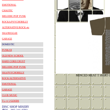
EMOTIONAL
CHAOTIC
MELODIC/POP PUNK
ROCKA/PSYCHOBILLY
ALTERNATIVE/ROCK etc
SKA/REGGAE
GARAGE
DOMESTIC
PUNK/OI
OLD/NEW SCHOOL
HARD CORE/CRUST
MELODIC/POP PUNK
SKA/PSYCHOBILLY
MINCED MEAT T SHIRT
ROCK/ALTERNATIVE
EMOTIONAL
GARAGE
CLUB MUSIC
TシャツGOODS
DISC SHOP MISERY