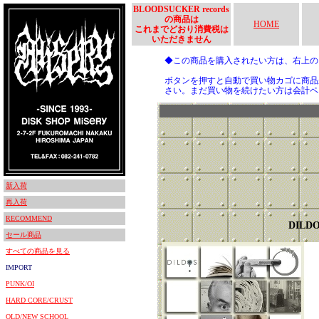
BLOODSUCKER records
の商品は
HOME
これまでどおり消費税は
いただきません
◆この商品を購入されたい方は、右上
ボタンを押すと自動で買い物カゴに商品
さい。まだ買い物を続けたい方は会計ペ
新入荷
再入荷
RECOMMEND
DILD
セール商品
すべての商品を見る
IMPORT
PUNK/OI
HARD CORE/CRUST
OLD/NEW SCHOOL