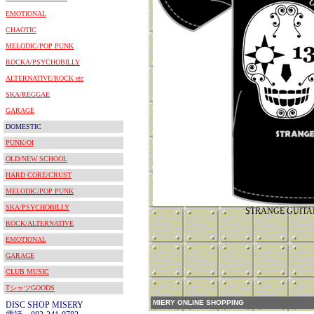
EMOTIONAL
CHAOTIC
MELODIC/POP PUNK
ROCKA/PSYCHOBILLY
ALTERNATIVE/ROCK etc
SKA/REGGAE
GARAGE
DOMESTIC
PUNK/OI
OLD/NEW SCHOOL
HARD CORE/CRUST
MELODIC/POP PUNK
SKA/PSYCHOBILLY
STRANGE GUITAR
ROCK/ALTERNATIVE
EMOTIONAL
GARAGE
CLUB MUSIC
TシャツGOODS
MIERY ONLINE SHOPPING
DISC SHOP MISERY