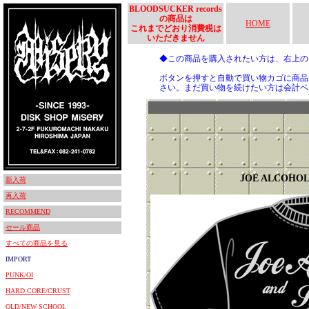
BLOODSUCKER records
の商品は
HOME
これまでどおり消費税は
いただきません
◆この商品を購入されたい方は、右上
ボタンを押すと自動で買い物カゴに商品
さい。まだ買い物を続けたい方は会計ペ
JOE ALCOHOL
新入荷
再入荷
RECOMMEND
セール商品
すべての商品を見る
IMPORT
PUNK/OI
HARD CORE/CRUST
OLD/NEW SCHOOL