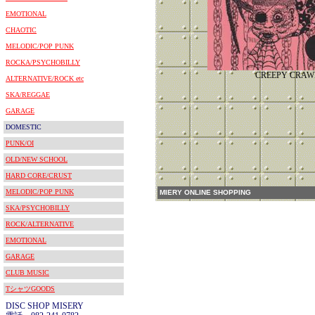
EMOTIONAL
CHAOTIC
MELODIC/POP PUNK
ROCKA/PSYCHOBILLY
CREEPY CRAW
ALTERNATIVE/ROCK etc
SKA/REGGAE
GARAGE
DOMESTIC
PUNK/OI
OLD/NEW SCHOOL
HARD CORE/CRUST
MELODIC/POP PUNK
MIERY ONLINE SHOPPING
SKA/PSYCHOBILLY
ROCK/ALTERNATIVE
EMOTIONAL
GARAGE
CLUB MUSIC
TシャツGOODS
DISC SHOP MISERY