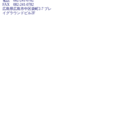
電話 082-241-0782
FAX 082-241-0782
広島県広島市中区袋町2-7 プレ
イグラウンドビル2F