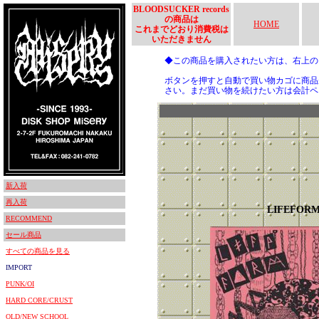
BLOODSUCKER records
の商品は
HOME
これまでどおり消費税は
いただきません
◆この商品を購入されたい方は、右上
ボタンを押すと自動で買い物カゴに商品
さい。まだ買い物を続けたい方は会計ペ
新入荷
再入荷
LIFEFOR
RECOMMEND
セール商品
すべての商品を見る
IMPORT
PUNK/OI
HARD CORE/CRUST
OLD/NEW SCHOOL