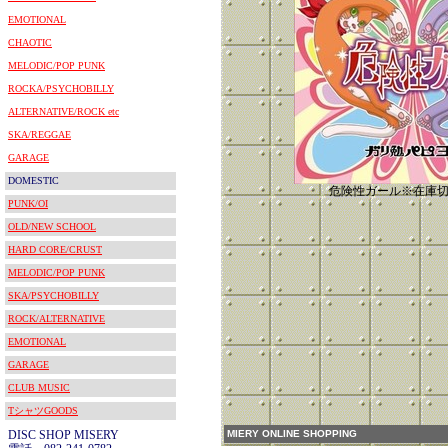
EMOTIONAL
CHAOTIC
MELODIC/POP PUNK
ROCKA/PSYCHOBILLY
ALTERNATIVE/ROCK etc
SKA/REGGAE
GARAGE
DOMESTIC
危険性ガール※在庫
PUNK/OI
OLD/NEW SCHOOL
HARD CORE/CRUST
MELODIC/POP PUNK
SKA/PSYCHOBILLY
ROCK/ALTERNATIVE
EMOTIONAL
GARAGE
CLUB MUSIC
TシャツGOODS
DISC SHOP MISERY
MIERY ONLINE SHOPPING