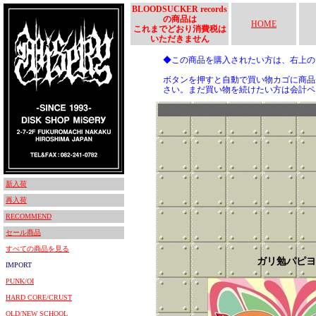
BLOODSUCKER records
の商品は
HOME
これまでどおり消費税は
いただきません
◆この商品を購入されたい方は、右上
ボタンを押すと自動で買い物カゴに商品
さい。まだ買い物を続けたい方は会計ペ
新入荷
再入荷
RECOMMEND
セール商品
すべての商品を見る
ガリ勉パピヨ
IMPORT
PUNK/OI
HARD CORE/CRUST
OLD/NEW SCHOOL