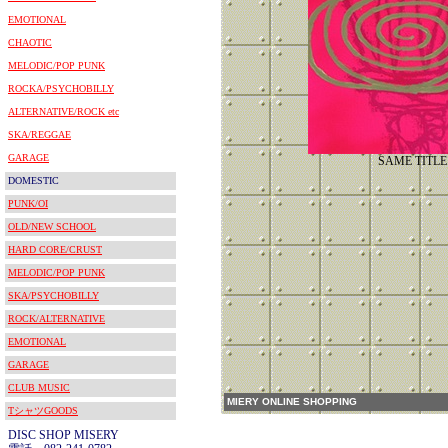
EMOTIONAL
CHAOTIC
MELODIC/POP PUNK
ROCKA/PSYCHOBILLY
ALTERNATIVE/ROCK etc
SKA/REGGAE
GARAGE
SAME TITLE
DOMESTIC
PUNK/OI
OLD/NEW SCHOOL
HARD CORE/CRUST
MELODIC/POP PUNK
SKA/PSYCHOBILLY
ROCK/ALTERNATIVE
EMOTIONAL
GARAGE
CLUB MUSIC
MIERY ONLINE SHOPPING
TシャツGOODS
DISC SHOP MISERY