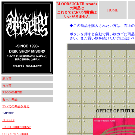
BLOODSUCKER records
の商品は
HOME
これまでどおり消費税は
いただきません
◆この商品を購入されたい方は、右上
ボタンを押すと自動で買い物カゴに商品
さい。まだ買い物を続けたい方は会計ペ
新入荷
再入荷
RECOMMEND
セール商品
すべての商品を見る
OFFICE OF FUTUR
IMPORT
PUNK/OI
HARD CORE/CRUST
OLD/NEW SCHOOL