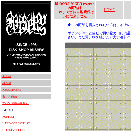
BLOODSUCKER records
の商品は
HOME
これまでどおり消費税は
いただきません
◆この商品を購入されたい方は、右上
ボタンを押すと自動で買い物カゴに商品
さい。まだ買い物を続けたい方は会計ペ
新入荷
再入荷
RECOMMEND
セール商品
すべての商品を見る
IMPORT
PUNK/OI
HARD CORE/CRUST
OLD/NEW SCHOOL