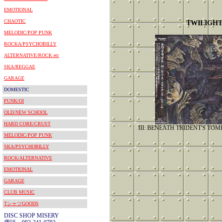
EMOTIONAL
CHAOTIC
TWILIGH
MELODIC/POP PUNK
ROCKA/PSYCHOBILLY
ALTERNATIVE/ROCK etc
SKA/REGGAE
GARAGE
DOMESTIC
PUNK/OI
OLD/NEW SCHOOL
HARD CORE/CRUST
III: BENEATH TRIDENT'S
MELODIC/POP PUNK
SKA/PSYCHOBILLY
ROCK/ALTERNATIVE
EMOTIONAL
GARAGE
CLUB MUSIC
TシャツGOODS
DISC SHOP MISERY