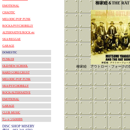
柳家睦＆THE RAT 
EMOTIONAL
CHAOTIC
MELODIC/POP PUNK
ROCKA/PSYCHOBILLY
ALTERNATIVE/ROCK etc
SKA/REGGAE
GARAGE
DOMESTIC
PUNK/OI
OLD/NEW SCHOOL
柳家睦 アウトロー・フォークの
HARD CORE/CRUST
MELODIC/POP PUNK
SKA/PSYCHOBILLY
ROCK/ALTERNATIVE
EMOTIONAL
GARAGE
CLUB MUSIC
TシャツGOODS
DISC SHOP MISERY