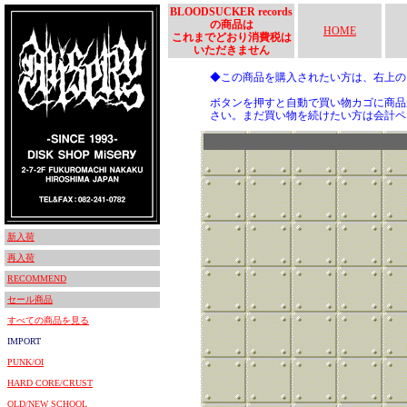
BLOODSUCKER records
の商品は
HOME
これまでどおり消費税は
いただきません
◆この商品を購入されたい方は、右上
ボタンを押すと自動で買い物カゴに商品
さい。まだ買い物を続けたい方は会計ペ
新入荷
再入荷
RECOMMEND
セール商品
すべての商品を見る
IMPORT
PUNK/OI
HARD CORE/CRUST
OLD/NEW SCHOOL