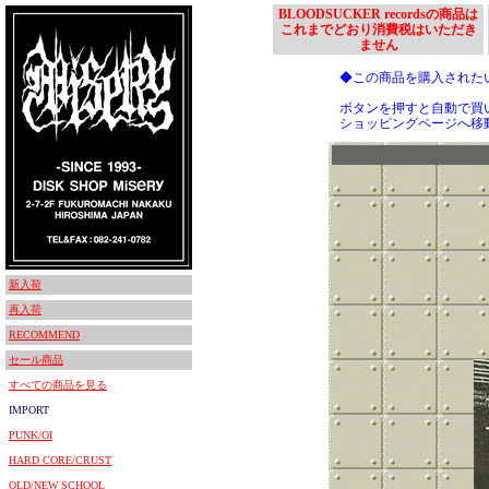
BLOODSUCKER recordsの商品は
これまでどおり消費税はいただき
ません
◆この商品を購入された
ボタンを押すと自動で買
ショッピングページへ移
新入荷
再入荷
RECOMMEND
セール商品
すべての商品を見る
IMPORT
PUNK/OI
HARD CORE/CRUST
OLD/NEW SCHOOL