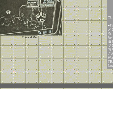
コメ
●
メ
る
You and Me
新
徴
ツ
向
さ
Wa
TRA
Lov