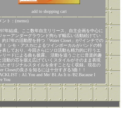
add to shopping cart
ント：(memo)
1997年結成、ここ数年自主リリース、自主企画を中心に
ジャーアンダーグラウンド拘らず幅広い活動続けてい
、約17年の活動歴を持つ「Water Closet」が7インチでの
作！ シモ・アスカによるツインボーカルがバンドの特
を表しており、今回さらにソロ活動も精力的に行うエ
シリードによる曲も披露。 活動を追うごとに音楽的趣
と活動の芯を据え広げていくスタイルがそのまま表現
れたオリジナルスタイルを余すことなく収録。現在の
ter Closetの良さを知るには十分すぎる3曲！！
CKLIST：A1.You and Me/ B1.As It is /B2.Bacause I
e You