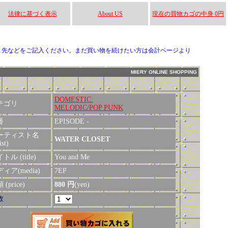
法律に基づく表示
About US
現在の買物カゴの中身 0円
り先などをご記入ください。まだ買い物を続けたい方は会計ページより
MIERY ONLINE SHOPPING
DOMESTIC:
テゴリ
MELODIC/POP PUNK
番
EPISODE -
ーティスト名
WATER CLOSET
ist)
トル (title)
You and Me
ィア(media)
7EP
(price)
880 円
(yen)
数