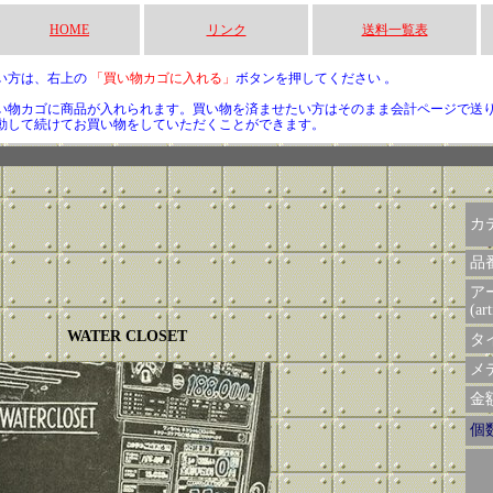
HOME
リンク
送料一覧表
い方は、右上の
「買い物カゴに入れる」
ボタンを押してください 。
い物カゴに商品が入れられます。買い物を済ませたい方はそのまま会計ページで送
動して続けてお買い物をしていただくことができます。
カ
品
ア
(art
WATER CLOSET
タイ
メデ
金額 
個