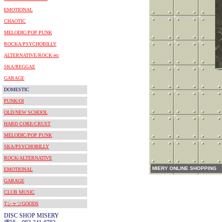
EMOTIONAL
CHAOTIC
MELODIC/POP PUNK
ROCKA/PSYCHOBILLY
ALTERNATIVE/ROCK etc
SKA/REGGAE
GARAGE
DOMESTIC
PUNK/OI
OLD/NEW SCHOOL
HARD CORE/CRUST
MELODIC/POP PUNK
SKA/PSYCHOBILLY
ROCK/ALTERNATIVE
MIERY ONLINE SHOPPING
EMOTIONAL
GARAGE
CLUB MUSIC
TシャツGOODS
DISC SHOP MISERY