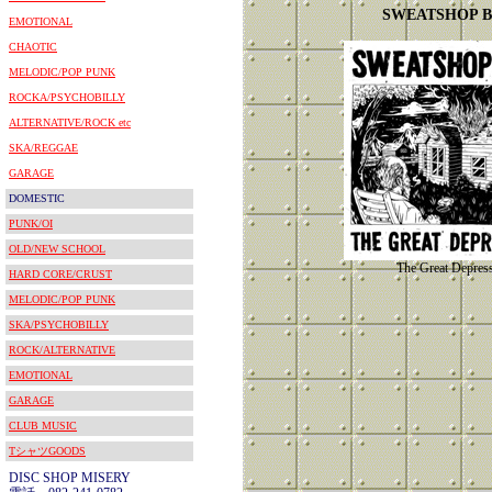
SWEATSHOP 
EMOTIONAL
CHAOTIC
MELODIC/POP PUNK
ROCKA/PSYCHOBILLY
ALTERNATIVE/ROCK etc
SKA/REGGAE
GARAGE
DOMESTIC
PUNK/OI
OLD/NEW SCHOOL
The Great Depres
HARD CORE/CRUST
MELODIC/POP PUNK
SKA/PSYCHOBILLY
ROCK/ALTERNATIVE
EMOTIONAL
GARAGE
CLUB MUSIC
TシャツGOODS
DISC SHOP MISERY