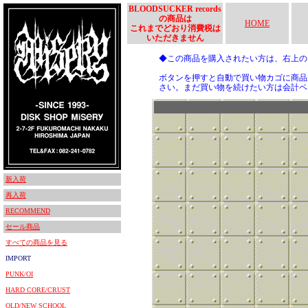
BLOODSUCKER records
の商品は
HOME
これまでどおり消費税は
いただきません
◆この商品を購入されたい方は、右上
ボタンを押すと自動で買い物カゴに商品
さい。まだ買い物を続けたい方は会計ペ
新入荷
再入荷
RECOMMEND
セール商品
すべての商品を見る
IMPORT
PUNK/OI
HARD CORE/CRUST
OLD/NEW SCHOOL