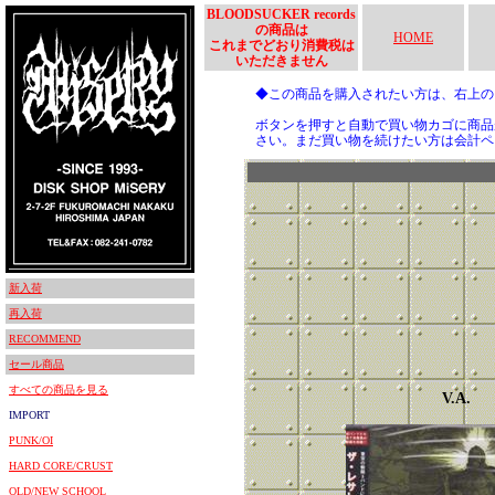
BLOODSUCKER records
の商品は
HOME
これまでどおり消費税は
いただきません
◆この商品を購入されたい方は、右上
ボタンを押すと自動で買い物カゴに商品
さい。まだ買い物を続けたい方は会計ペ
新入荷
再入荷
RECOMMEND
セール商品
すべての商品を見る
V.A.
IMPORT
PUNK/OI
HARD CORE/CRUST
OLD/NEW SCHOOL