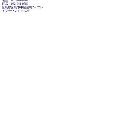
電話 082-241-0782
FAX 082-241-0782
広島県広島市中区袋町2-7 プレ
イグラウンドビル2F