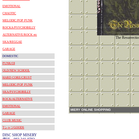
EMOTIONAL
CHAOTIC
MELODIC/POP PUNK
ROCKA/PSYCHOBILLY
ALTERNATIVE/ROCK etc
The Resurrectio
SKA/REGGAE
GARAGE
DOMESTIC
PUNK/OI
OLD/NEW SCHOOL
HARD CORE/CRUST
MELODIC/POP PUNK
SKA/PSYCHOBILLY
ROCK/ALTERNATIVE
EMOTIONAL
MIERY ONLINE SHOPPING
GARAGE
CLUB MUSIC
TシャツGOODS
DISC SHOP MISERY