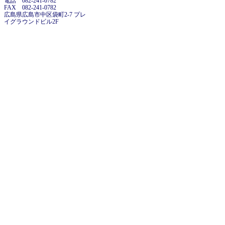
電話 082-241-0782
FAX 082-241-0782
広島県広島市中区袋町2-7 プレ
イグラウンドビル2F