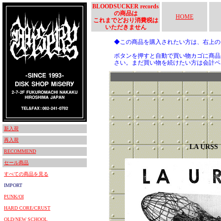
BLOODSUCKER records
の商品は
HOME
これまでどおり消費税は
いただきません
◆この商品を購入されたい方は、右上
ボタンを押すと自動で買い物カゴに商品
さい。まだ買い物を続けたい方は会計ペ
新入荷
再入荷
LA URSS
RECOMMEND
セール商品
すべての商品を見る
IMPORT
PUNK/OI
HARD CORE/CRUST
OLD/NEW SCHOOL