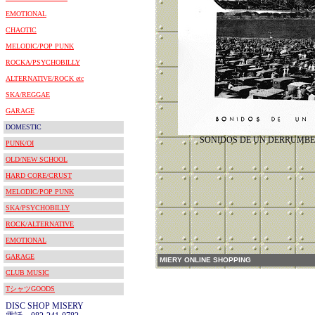
EMOTIONAL
CHAOTIC
MELODIC/POP PUNK
ROCKA/PSYCHOBILLY
ALTERNATIVE/ROCK etc
SKA/REGGAE
GARAGE
DOMESTIC
SONIDOS DE UN DERRU
PUNK/OI
OLD/NEW SCHOOL
HARD CORE/CRUST
MELODIC/POP PUNK
SKA/PSYCHOBILLY
ROCK/ALTERNATIVE
EMOTIONAL
GARAGE
MIERY ONLINE SHOPPING
CLUB MUSIC
TシャツGOODS
DISC SHOP MISERY