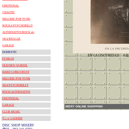
EMOTIONAL
CHAOTIC
MELODIC/POP PUNK
ROCKA/PSYCHOBILLY
ALTERNATIVE/ROCK etc
SKA/REGGAE
GARAGE
DOMESTIC
EN LA OSCURIDAD
PUNK/OI
OLD/NEW SCHOOL
HARD CORE/CRUST
MELODIC/POP PUNK
SKA/PSYCHOBILLY
ROCK/ALTERNATIVE
EMOTIONAL
GARAGE
MIERY ONLINE SHOPPING
CLUB MUSIC
TシャツGOODS
DISC SHOP MISERY