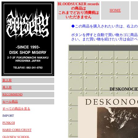
BLOODSUCKER records
の商品は
HOME
これまでどおり消費税は
いただきません
◆この商品を購入されたい方は、右上
ボタンを押すと自動で買い物カゴに商品
さい。まだ買い物を続けたい方は会計ペ
新入荷
再入荷
DESKONOCI
RECOMMEND
セール商品
すべての商品を見る
IMPORT
PUNK/OI
HARD CORE/CRUST
OLD/NEW SCHOOL