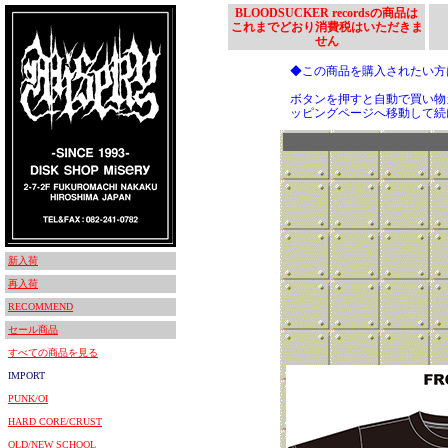
BLOODSUCKER recordsの商品は
これまでどおり消費税はいただきま
せん
◆この商品を購入されたい
ボタンを押すと自動で買い物
ッピングページへ移動して続
新入荷
再入荷
RECOMMEND
セール商品
すべての商品を見る
IMPORT
PUNK/OI
HARD CORE/CRUST
OLD/NEW SCHOOL