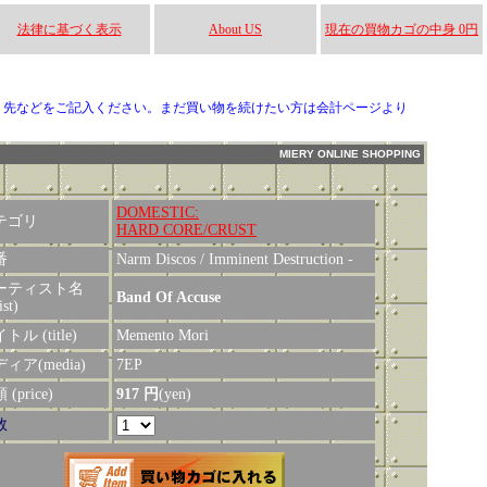
法律に基づく表示
About US
現在の買物カゴの中身 0円
り先などをご記入ください。まだ買い物を続けたい方は会計ページより
MIERY ONLINE SHOPPING
DOMESTIC:
テゴリ
HARD CORE/CRUST
番
Narm Discos / Imminent Destruction -
ーティスト名
Band Of Accuse
ist)
トル (title)
Memento Mori
ィア(media)
7EP
(price)
917 円
(yen)
数