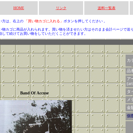
HOME
リンク
送料一覧表
い方は、右上の
「買い物カゴに入れる」
ボタンを押してください 。
い物カゴに商品が入れられます。買い物を済ませたい方はそのまま会計ページで送
動して続けてお買い物をしていただくことができます。
カ
品
ア
(art
タイ
Band Of Accuse
メデ
金額 
個