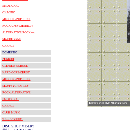
EMOTIONAL
CHAOTIC
MELODIC/POP PUNK
ROCKA/PSYCHOBILLY
ALTERNATIVE/ROCK etc
SKA/REGGAE
GARAGE
DOMESTIC
PUNK/OI
OLD/NEW SCHOOL
HARD CORE/CRUST
MELODIC/POP PUNK
SKA/PSYCHOBILLY
ROCK/ALTERNATIVE
EMOTIONAL
MIERY ONLINE SHOPPING
GARAGE
CLUB MUSIC
TシャツGOODS
DISC SHOP MISERY