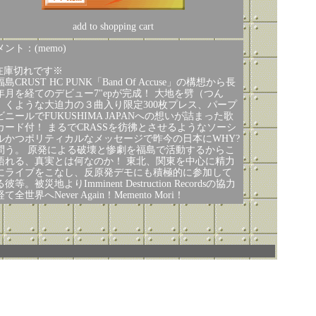
add to shopping cart
ント：(memo)
在庫切れです※
島CRUST HC PUNK「Band Of Accuse」の構想から長
年月を経てのデビュー7"epが完成！ 大地を劈（つん
）くような大迫力の３曲入り限定300枚プレス、パープ
ビニールでFUKUSHIMA JAPANへの想いが詰まった歌
カード付！ まるでCRASSを彷彿とさせるようなソーシ
ルかつポリティカルなメッセージで昨今の日本にWHY?
問う。 原発による破壊と惨劇を福島で活動するからこ
語れる、真実とは何なのか！ 東北、関東を中心に精力
にライブをこなし、反原発デモにも積極的に参加して
彼等。被災地よりImminent Destruction Recordsの協力
て全世界へNever Again！Memento Mori！