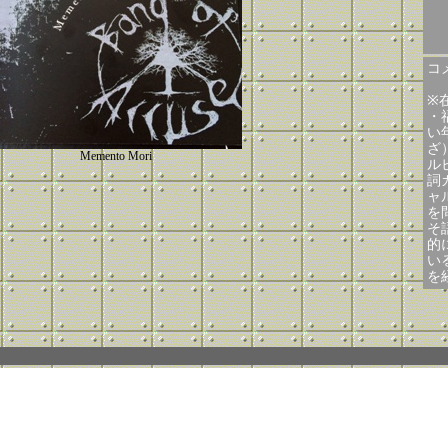
コメ
※
・福
い
ざ
Memento Mori
ル
詞
ャ
を
そ
的
いる
を経