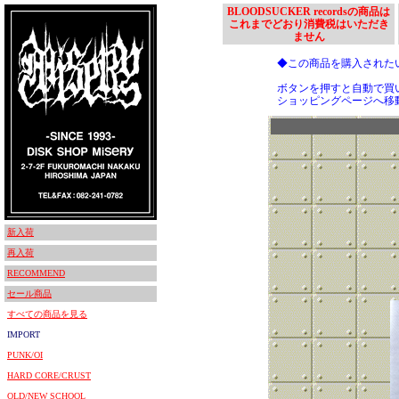
BLOODSUCKER recordsの商品は
これまでどおり消費税はいただき
ません
◆この商品を購入された
ボタンを押すと自動で買
ショッピングページへ移
新入荷
再入荷
RECOMMEND
セール商品
すべての商品を見る
IMPORT
PUNK/OI
HARD CORE/CRUST
OLD/NEW SCHOOL