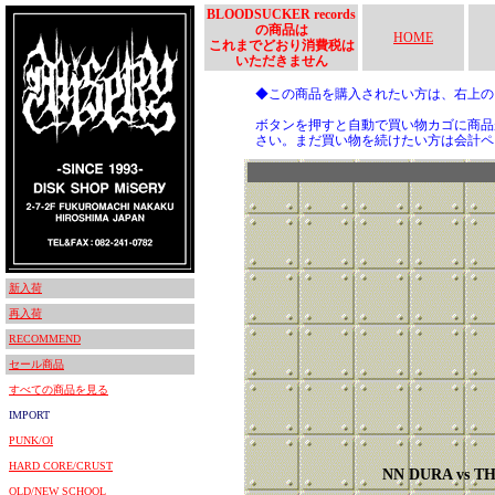
BLOODSUCKER records
の商品は
HOME
これまでどおり消費税は
いただきません
◆この商品を購入されたい方は、右上
ボタンを押すと自動で買い物カゴに商品
さい。まだ買い物を続けたい方は会計ペ
新入荷
再入荷
RECOMMEND
セール商品
すべての商品を見る
IMPORT
PUNK/OI
HARD CORE/CRUST
NN DURA vs T
OLD/NEW SCHOOL