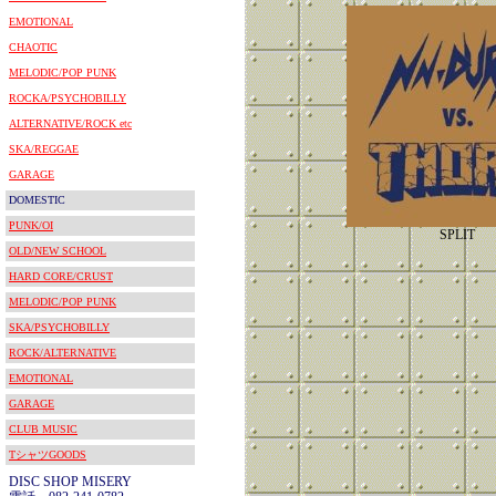
EMOTIONAL
CHAOTIC
MELODIC/POP PUNK
ROCKA/PSYCHOBILLY
ALTERNATIVE/ROCK etc
SKA/REGGAE
GARAGE
DOMESTIC
PUNK/OI
SPLIT
OLD/NEW SCHOOL
HARD CORE/CRUST
MELODIC/POP PUNK
SKA/PSYCHOBILLY
ROCK/ALTERNATIVE
EMOTIONAL
GARAGE
CLUB MUSIC
TシャツGOODS
DISC SHOP MISERY