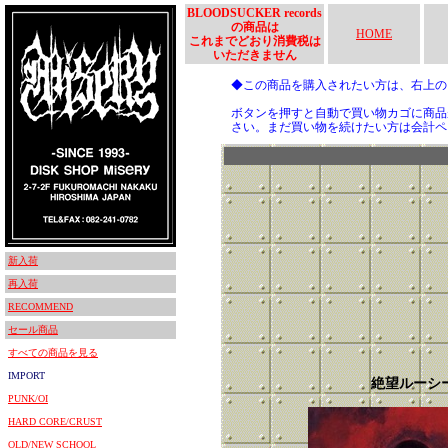
BLOODSUCKER records
の商品は
HOME
これまでどおり消費税は
いただきません
◆この商品を購入されたい方は、右上
ボタンを押すと自動で買い物カゴに商品
さい。まだ買い物を続けたい方は会計ペ
新入荷
再入荷
RECOMMEND
セール商品
すべての商品を見る
IMPORT
絶望ルーシ
PUNK/OI
HARD CORE/CRUST
OLD/NEW SCHOOL