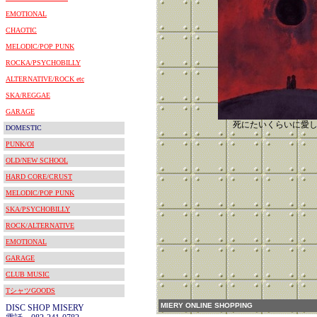
EMOTIONAL
CHAOTIC
MELODIC/POP PUNK
ROCKA/PSYCHOBILLY
ALTERNATIVE/ROCK etc
SKA/REGGAE
GARAGE
死にたいくらいに愛
DOMESTIC
PUNK/OI
OLD/NEW SCHOOL
HARD CORE/CRUST
MELODIC/POP PUNK
SKA/PSYCHOBILLY
ROCK/ALTERNATIVE
EMOTIONAL
GARAGE
CLUB MUSIC
TシャツGOODS
MIERY ONLINE SHOPPING
DISC SHOP MISERY