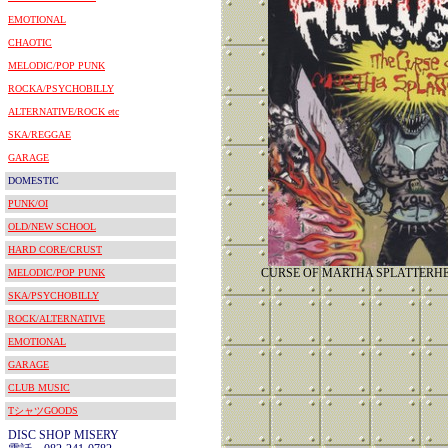
EMOTIONAL
CHAOTIC
MELODIC/POP PUNK
ROCKA/PSYCHOBILLY
ALTERNATIVE/ROCK etc
SKA/REGGAE
GARAGE
DOMESTIC
PUNK/OI
OLD/NEW SCHOOL
HARD CORE/CRUST
CURSE OF MARTHA SPLATT
MELODIC/POP PUNK
SKA/PSYCHOBILLY
ROCK/ALTERNATIVE
EMOTIONAL
GARAGE
CLUB MUSIC
TシャツGOODS
DISC SHOP MISERY