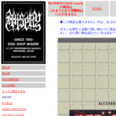
BLOODSUCKER records
の商品は
HOME
これまでどおり消費税は
いただきません
◆この商品を購入されたい方は、右上
ボタンを押すと自動で買い物カゴに商品
さい。まだ買い物を続けたい方は会計ペ
新入荷
再入荷
RECOMMEND
セール商品
すべての商品を見る
IMPORT
PUNK/OI
ACCUSED
HARD CORE/CRUST
OLD/NEW SCHOOL