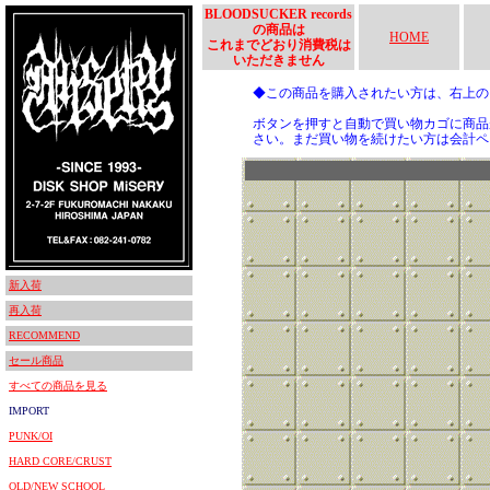
BLOODSUCKER records
の商品は
HOME
これまでどおり消費税は
いただきません
◆この商品を購入されたい方は、右上
ボタンを押すと自動で買い物カゴに商品
さい。まだ買い物を続けたい方は会計ペ
新入荷
再入荷
RECOMMEND
セール商品
すべての商品を見る
IMPORT
PUNK/OI
HARD CORE/CRUST
OLD/NEW SCHOOL