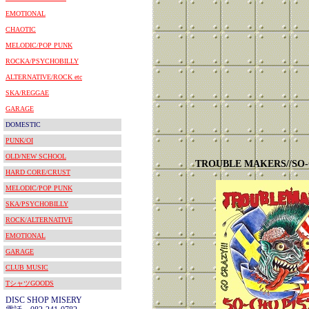
EMOTIONAL
CHAOTIC
MELODIC/POP PUNK
ROCKA/PSYCHOBILLY
ALTERNATIVE/ROCK etc
SKA/REGGAE
GARAGE
DOMESTIC
PUNK/OI
OLD/NEW SCHOOL
TROUBLE MAKERS//SO-
HARD CORE/CRUST
MELODIC/POP PUNK
SKA/PSYCHOBILLY
ROCK/ALTERNATIVE
EMOTIONAL
GARAGE
CLUB MUSIC
TシャツGOODS
DISC SHOP MISERY