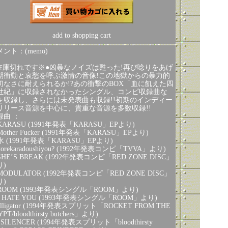
add to shopping cart
ント：(memo)
在庫切れです※●凶暴なノイズは甦った!再び唸りをあげ
期衝動と哀愁を呼ぶ激情の音像!この地獄からの暴力的
切なさに耐えられるか!?あの衝撃のBOX「血に飢えた四
世紀」に収録されなかったシングル、コンピ収録曲な
を収録し、さらには未発表曲も収録!!初期のインディー
リリース音源を中心に、貴重な音源を多数収録!!
録曲 ：
 KARASU (1991年発表「KARASU」EPより)
 Mother Fucker (1991年発表「KARASU」EPより)
 水 (1991年発表「KARASU」EPより)
 korekaradoushiyou? (1992年発表コンピ「TVVA」より)
 SHE’S BREAK (1992年発表コンピ「RED ZONE DISC」
り)
 MODULATOR (1992年発表コンピ「RED ZONE DISC」
り)
 ROOM (1993年発表シングル「ROOM」より)
 I HATE YOU (1993年発表シングル「ROOM」より)
 alligator (1994年発表スプリット「ROCKET FROM THE
PT/bloodthirsty butchers」より)
. SILENCER (1994年発表スプリット「bloodthirsty