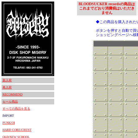
BLOODSUCKER recordsの商品は
これまでどおり消費税はいただき
ません
◆この商品を購入された
ボタンを押すと自動で買
ショッピングページへ移
新入荷
再入荷
RECOMMEND
セール商品
すべての商品を見る
IMPORT
PUNK/OI
HARD CORE/CRUST
OLD/NEW SCHOOL