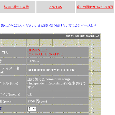
法律に基づく表示
About US
現在の買物カゴの中身 0円
り先などをご記入ください。まだ買い物を続けたい方は会計ページより
MIERY ONLINE SHOPPING
DOMESTIC:
テゴリ
ROCK/ALTERNATIVE
番
KING -
ーティスト名
BLOODTHIRSTY BUTCHERS
ist)
血に飢えたnon-album songs
トル (title)
(Independent Recordings)※在庫切れで
す※
ィア(media)
CD
(price)
2750 円
(yen)
数