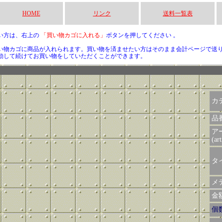
HOME
リンク
送料一覧表
い方は、右上の
「買い物カゴに入れる」
ボタンを押してください 。
い物カゴに商品が入れられます。買い物を済ませたい方はそのまま会計ページで送
動して続けてお買い物をしていただくことができます。
カ
品
ア
(art
タイ
メデ
金額 
個