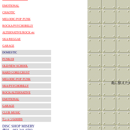
EMOTIONAL
CHAOTIC
MELODIC/POP PUNK
ROCKA/PSYCHOBILLY
ALTERNATIVE/ROCK etc
SKA/REGGAE
GARAGE
DOMESTIC
PUNK/OI
OLD/NEW SCHOOL
HARD CORE/CRUST
MELODIC/POP PUNK
血に飢えたnon-
SKA/PSYCHOBILLY
ROCK/ALTERNATIVE
EMOTIONAL
GARAGE
CLUB MUSIC
TシャツGOODS
DISC SHOP MISERY