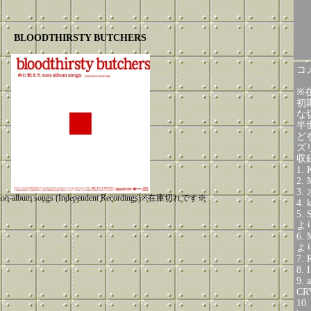
BLOODTHIRSTY BUTCHERS
コメ
※
初
な
半
ど
ズ
収
1.
2.
3.
album songs (Independent Recordings)※在庫切れです※
4.
5.
よ
6.
よ
7.
8.
9.
CRY
10