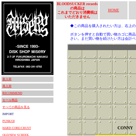
BLOODSUCKER records
の商品は
HOME
これまでどおり消費税は
いただきません
◆この商品を購入されたい方は、右上
ボタンを押すと自動で買い物カゴに商品
さい。まだ買い物を続けたい方は会計ペ
新入荷
再入荷
RECOMMEND
セール商品
すべての商品を見る
IMPORT
PUNK/OI
CONNY
HARD CORE/CRUST
OLD/NEW SCHOOL