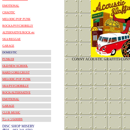
EMOTIONAL
CHAOTIC
MELODIC/POP PUNK
ROCKA/PSYCHOBILLY
ALTERNATIVE/ROCK etc
SKA/REGGAE
GARAGE
DOMESTIC
CONNY ACOUSTIC GRAFFITI CON
PUNK/OI
OLD/NEW SCHOOL
HARD CORE/CRUST
MELODIC/POP PUNK
SKA/PSYCHOBILLY
ROCK/ALTERNATIVE
EMOTIONAL
GARAGE
CLUB MUSIC
TシャツGOODS
DISC SHOP MISERY