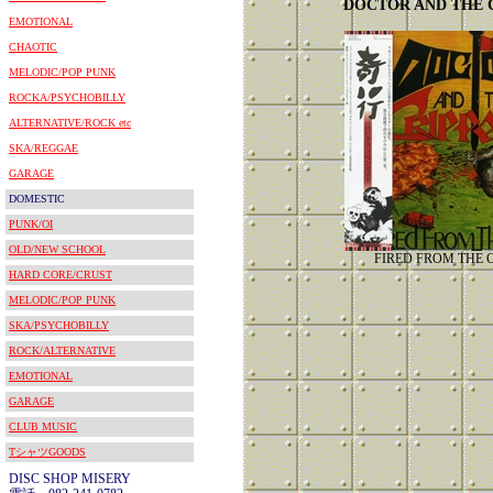
DOCTOR AND THE 
EMOTIONAL
CHAOTIC
MELODIC/POP PUNK
ROCKA/PSYCHOBILLY
ALTERNATIVE/ROCK etc
SKA/REGGAE
GARAGE
DOMESTIC
PUNK/OI
OLD/NEW SCHOOL
FIRED FROM THE 
HARD CORE/CRUST
MELODIC/POP PUNK
SKA/PSYCHOBILLY
ROCK/ALTERNATIVE
EMOTIONAL
GARAGE
CLUB MUSIC
TシャツGOODS
DISC SHOP MISERY