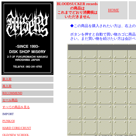
BLOODSUCKER records
の商品は
HOME
これまでどおり消費税は
いただきません
◆この商品を購入されたい方は、右上
ボタンを押すと自動で買い物カゴに商品
さい。まだ買い物を続けたい方は会計ペ
新入荷
再入荷
RECOMMEND
セール商品
すべての商品を見る
IMPORT
PUNK/OI
HARD CORE/CRUST
OLD/NEW SCHOOL