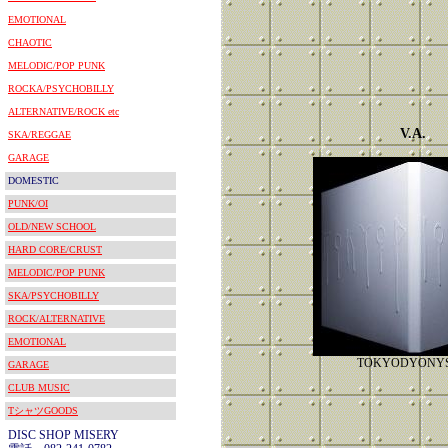
EMOTIONAL
CHAOTIC
MELODIC/POP PUNK
ROCKA/PSYCHOBILLY
ALTERNATIVE/ROCK etc
V.A.
SKA/REGGAE
GARAGE
DOMESTIC
PUNK/OI
OLD/NEW SCHOOL
HARD CORE/CRUST
MELODIC/POP PUNK
SKA/PSYCHOBILLY
ROCK/ALTERNATIVE
EMOTIONAL
TOKYODYONY
GARAGE
CLUB MUSIC
TシャツGOODS
DISC SHOP MISERY