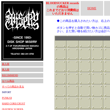
BLOODSUCKER records
の商品は
HOME
これまでどおり消費税は
いただきません
◆この商品を購入されたい方は、右上
ボタンを押すと自動で買い物カゴに商品
さい。まだ買い物を続けたい方は会計ペ
新入荷
再入荷
RECOMMEND
セール商品
すべての商品を見る
IMPORT
PUNK/OI
HARD CORE/CRUST
OLD/NEW SCHOOL