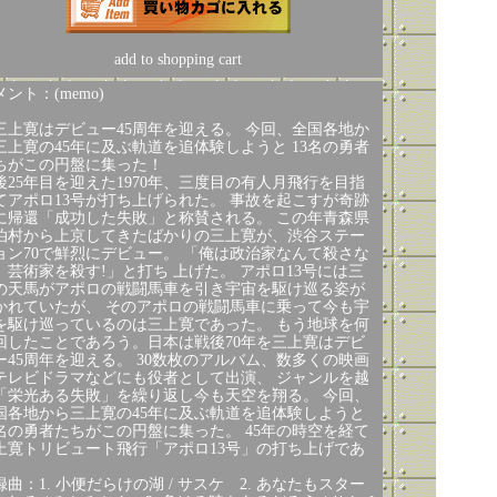
add to shopping cart
ント：(memo)
三上寛はデビュー45周年を迎える。 今回、全国各地か
三上寛の45年に及ぶ軌道を追体験しようと 13名の勇者
ちがこの円盤に集った！
後25年目を迎えた1970年、三度目の有人月飛行を目指
てアポロ13号が打ち上げられた。 事故を起こすが奇跡
に帰還「成功した失敗」と称賛される。 この年青森県
泊村から上京してきたばかりの三上寛が、渋谷ステー
ョン70で鮮烈にデビュー。 「俺は政治家なんて殺さな
、芸術家を殺す!」と打ち 上げた。 アポロ13号には三
の天馬がアポロの戦闘馬車を引き宇宙を駆け巡る姿が
かれていたが、 そのアポロの戦闘馬車に乗って今も宇
を駆け巡っているのは三上寛であった。 もう地球を何
回したことであろう。日本は戦後70年を三上寛はデビ
ー45周年を迎える。 30数枚のアルバム、数多くの映画
テレビドラマなどにも役者として出演、 ジャンルを越
「栄光ある失敗」を繰り返し今も天空を翔る。 今回、
国各地から三上寛の45年に及ぶ軌道を追体験しようと
3名の勇者たちがこの円盤に集った。 45年の時空を経て
上寛トリビュート飛行「アポロ13号」の打ち上げであ
。
録曲：1. 小便だらけの湖 / サスケ 2. あなたもスター