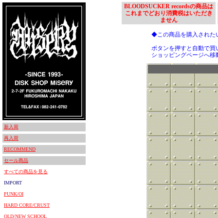
BLOODSUCKER recordsの商品は
これまでどおり消費税はいただき
ません
◆この商品を購入された
ボタンを押すと自動で買
ショッピングページへ移
新入荷
再入荷
RECOMMEND
セール商品
すべての商品を見る
IMPORT
PUNK/OI
HARD CORE/CRUST
OLD/NEW SCHOOL