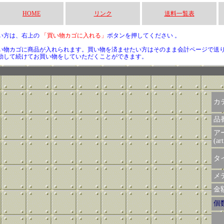
HOME
リンク
送料一覧表
い方は、右上の
「買い物カゴに入れる」
ボタンを押してください 。
い物カゴに商品が入れられます。買い物を済ませたい方はそのまま会計ページで送
動して続けてお買い物をしていただくことができます。
カ
品
ア
(art
タイ
メデ
金額 
個