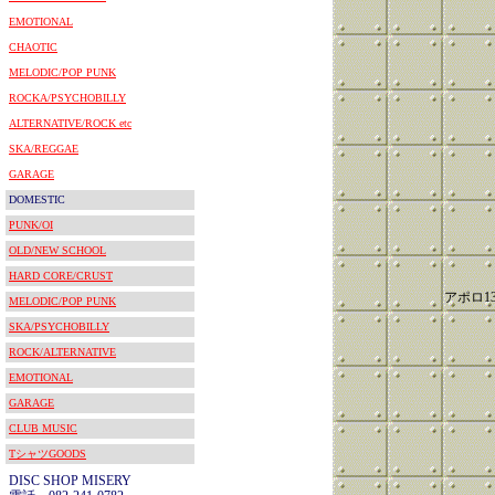
EMOTIONAL
CHAOTIC
MELODIC/POP PUNK
ROCKA/PSYCHOBILLY
ALTERNATIVE/ROCK etc
SKA/REGGAE
GARAGE
DOMESTIC
PUNK/OI
OLD/NEW SCHOOL
HARD CORE/CRUST
アポロ1
MELODIC/POP PUNK
SKA/PSYCHOBILLY
ROCK/ALTERNATIVE
EMOTIONAL
GARAGE
CLUB MUSIC
TシャツGOODS
DISC SHOP MISERY