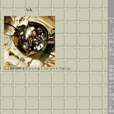
V.A.
コメ
・
ら
た
戦
し
的
小
シ
い
頭
3 三上寛45周年オフィシャルトリビュートアルバム
描
宙
周
ュ
や
え
全
1
三
る
収