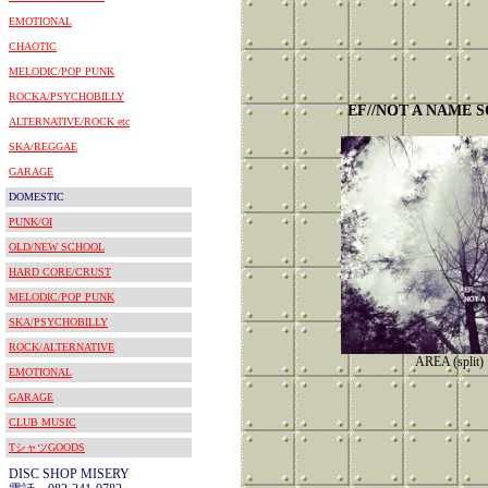
EMOTIONAL
CHAOTIC
MELODIC/POP PUNK
ROCKA/PSYCHOBILLY
EF//NOT A NAME 
ALTERNATIVE/ROCK etc
SKA/REGGAE
GARAGE
DOMESTIC
PUNK/OI
OLD/NEW SCHOOL
HARD CORE/CRUST
MELODIC/POP PUNK
SKA/PSYCHOBILLY
ROCK/ALTERNATIVE
AREA (split)
EMOTIONAL
GARAGE
CLUB MUSIC
TシャツGOODS
DISC SHOP MISERY