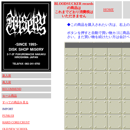
BLOODSUCKER records
の商品は
HOME
これまでどおり消費税は
いただきません
◆この商品を購入されたい方は、右上
ボタンを押すと自動で買い物カゴに商品
さい。まだ買い物を続けたい方は会計ペ
新入荷
再入荷
RECOMMEND
セール商品
すべての商品を見る
IMPORT
PUNK/OI
HARD CORE/CRUST
OLD/NEW SCHOOL