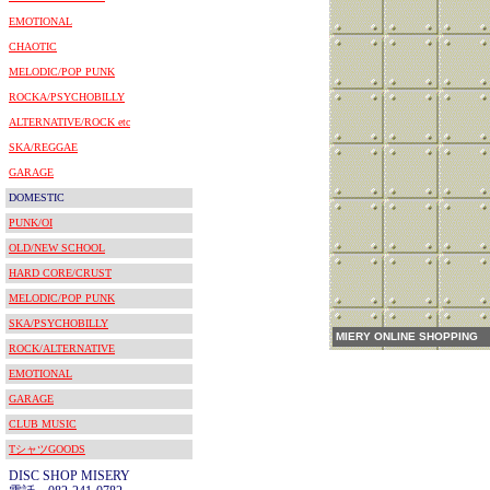
EMOTIONAL
CHAOTIC
MELODIC/POP PUNK
ROCKA/PSYCHOBILLY
ALTERNATIVE/ROCK etc
SKA/REGGAE
GARAGE
DOMESTIC
PUNK/OI
OLD/NEW SCHOOL
HARD CORE/CRUST
MELODIC/POP PUNK
SKA/PSYCHOBILLY
MIERY ONLINE SHOPPING
ROCK/ALTERNATIVE
EMOTIONAL
GARAGE
CLUB MUSIC
TシャツGOODS
DISC SHOP MISERY