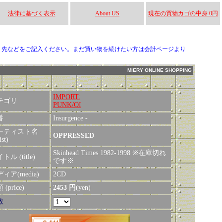
法律に基づく表示
About US
現在の買物カゴの中身 0円
り先などをご記入ください。まだ買い物を続けたい方は会計ページより
MIERY ONLINE SHOPPING
IMPORT:
テゴリ
PUNK/OI
番
Insurgence -
ーティスト名
OPPRESSED
ist)
Skinhead Times 1982-1998 ※在庫切れ
トル (title)
です※
ィア(media)
2CD
(price)
2453 円
(yen)
数