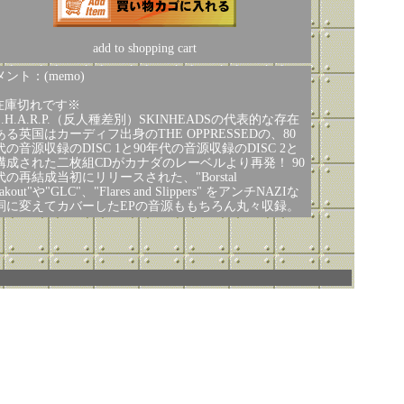
add to shopping cart
ント：(memo)
在庫切れです※
.H.A.R.P.（反人種差別）SKINHEADSの代表的な存在
ある英国はカーディフ出身のTHE OPPRESSEDの、80
代の音源収録のDISC 1と90年代の音源収録のDISC 2と
構成された二枚組CDがカナダのレーベルより再発！ 90
代の再結成当初にリリースされた、"Borstal
eakout"や"GLC"、"Flares and Slippers" をアンチNAZIな
詞に変えてカバーしたEPの音源ももちろん丸々収録。