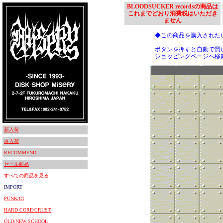
BLOODSUCKER recordsの商品は
これまでどおり消費税はいただき
ません
◆この商品を購入された
ボタンを押すと自動で買
ショッピングページへ移
新入荷
再入荷
RECOMMEND
セール商品
すべての商品を見る
IMPORT
PUNK/OI
HARD CORE/CRUST
OLD/NEW SCHOOL