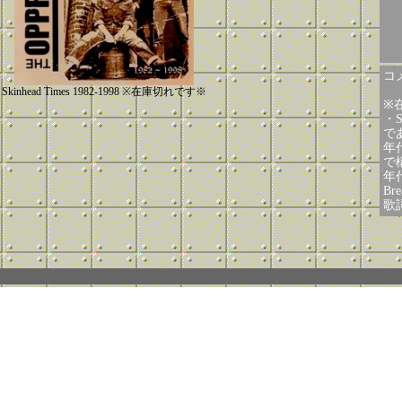
コメ
Skinhead Times 1982-1998 ※在庫切れです※
※
・S
で
年
で
年
Br
歌