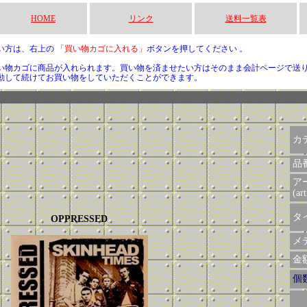
HOME
リンク
送料一覧表
い方は、右上の
「買い物カゴに入れる」
ボタンを押してください 。
い物カゴに商品が入れられます。買い物を済ませたい方はそのまま会計ページで送
動して続けてお買い物をしていただくことができます。
カ
品
ア
(art
タイ
OPPRESSED
メデ
金額 
個