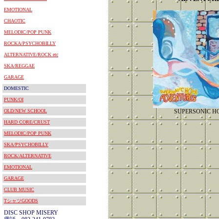
EMOTIONAL
CHAOTIC
MELODIC/POP PUNK
ROCKA/PSYCHOBILLY
ALTERNATIVE/ROCK etc
SKA/REGGAE
GARAGE
DOMESTIC
PUNK/OI
OLD/NEW SCHOOL
SUPERSONIC H
HARD CORE/CRUST
MELODIC/POP PUNK
SKA/PSYCHOBILLY
ROCK/ALTERNATIVE
EMOTIONAL
GARAGE
CLUB MUSIC
TシャツGOODS
DISC SHOP MISERY