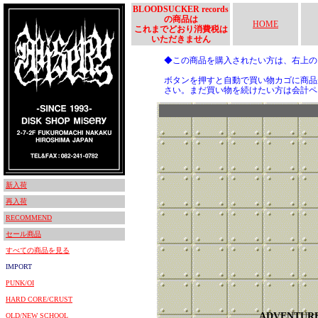
BLOODSUCKER records
の商品は
HOME
これまでどおり消費税は
いただきません
◆この商品を購入されたい方は、右上
ボタンを押すと自動で買い物カゴに商品
さい。まだ買い物を続けたい方は会計ペ
新入荷
再入荷
RECOMMEND
セール商品
すべての商品を見る
IMPORT
PUNK/OI
HARD CORE/CRUST
ADVENTUR
OLD/NEW SCHOOL