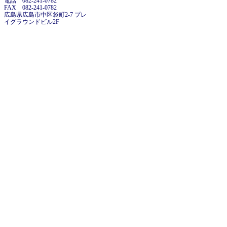
電話 082-241-0782
FAX 082-241-0782
広島県広島市中区袋町2-7 プレ
イグラウンドビル2F