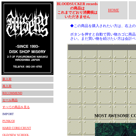
BLOODSUCKER records
の商品は
HOME
これまでどおり消費税は
いただきません
◆この商品を購入されたい方は、右上
ボタンを押すと自動で買い物カゴに商品
さい。まだ買い物を続けたい方は会計ペ
新入荷
再入荷
RECOMMEND
セール商品
すべての商品を見る
IMPORT
MOST AWESOME C
PUNK/OI
HARD CORE/CRUST
OLD/NEW SCHOOL