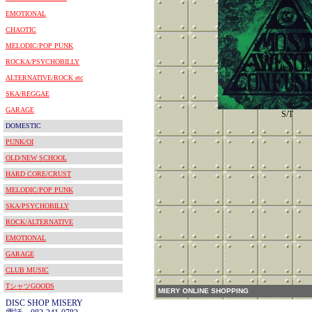
EMOTIONAL
CHAOTIC
MELODIC/POP PUNK
ROCKA/PSYCHOBILLY
ALTERNATIVE/ROCK etc
SKA/REGGAE
GARAGE
S/T
DOMESTIC
PUNK/OI
OLD/NEW SCHOOL
HARD CORE/CRUST
MELODIC/POP PUNK
SKA/PSYCHOBILLY
ROCK/ALTERNATIVE
EMOTIONAL
GARAGE
CLUB MUSIC
TシャツGOODS
MIERY ONLINE SHOPPING
DISC SHOP MISERY