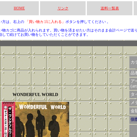
HOME
リンク
送料一覧表
い方は、右上の
「買い物カゴに入れる」
ボタンを押してください 。
い物カゴに商品が入れられます。買い物を済ませたい方はそのまま会計ページで送
動して続けてお買い物をしていただくことができます。
カ
品
ア
(art
タイ
WONDERFUL WORLD
メデ
金額 
個