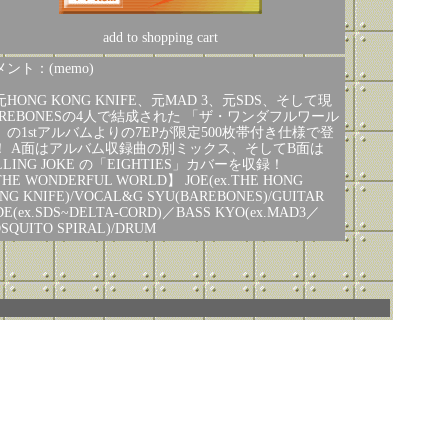
add to shopping cart
ント：(memo)
HONG KONG KNIFE、元MAD 3、元SDS、そして現
AREBONESの4人で結成された 「ザ・ワンダフルワール
」の1stアルバムよりの7EPが限定500枚帯付き仕様で登
！ A面はアルバム収録曲の別ミックス、そしてB面は
LLING JOKE の「EIGHTIES」カバーを収録！
HE WONDERFUL WORLD】 JOE(ex.THE HONG
NG KNIFE)/VOCAL&G SYU(BAREBONES)/GUITAR
DE(ex.SDS~DELTA-CORD)／BASS KYO(ex.MAD3／
OSQUITO SPIRAL)/DRUM