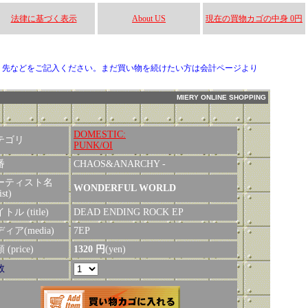
法律に基づく表示
About US
現在の買物カゴの中身 0円
り先などをご記入ください。まだ買い物を続けたい方は会計ページより
MIERY ONLINE SHOPPING
DOMESTIC:
テゴリ
PUNK/OI
番
CHAOS&ANARCHY -
ーティスト名
WONDERFUL WORLD
ist)
トル (title)
DEAD ENDING ROCK EP
ィア(media)
7EP
(price)
1320 円
(yen)
数