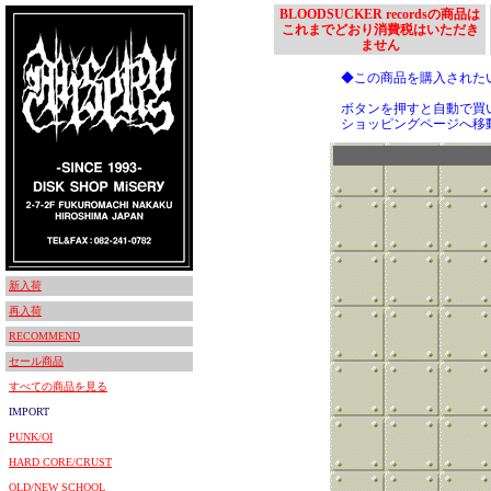
BLOODSUCKER recordsの商品は
これまでどおり消費税はいただき
ません
◆この商品を購入された
ボタンを押すと自動で買
ショッピングページへ移
新入荷
再入荷
RECOMMEND
セール商品
すべての商品を見る
IMPORT
PUNK/OI
HARD CORE/CRUST
OLD/NEW SCHOOL