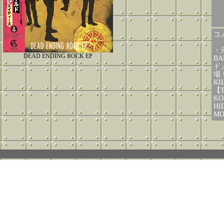
コメ
・元
DEAD ENDING ROCK EP
B
ド
場
KI
【T
KO
HI
M