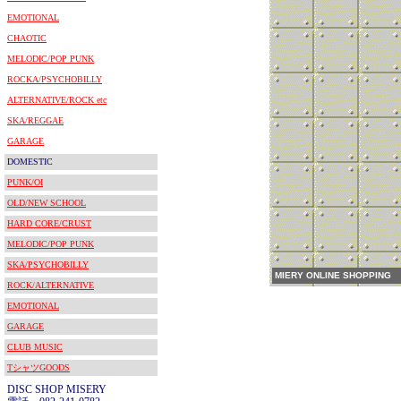
EMOTIONAL
CHAOTIC
MELODIC/POP PUNK
ROCKA/PSYCHOBILLY
ALTERNATIVE/ROCK etc
SKA/REGGAE
GARAGE
DOMESTIC
PUNK/OI
OLD/NEW SCHOOL
HARD CORE/CRUST
MELODIC/POP PUNK
SKA/PSYCHOBILLY
MIERY ONLINE SHOPPING
ROCK/ALTERNATIVE
EMOTIONAL
GARAGE
CLUB MUSIC
TシャツGOODS
DISC SHOP MISERY