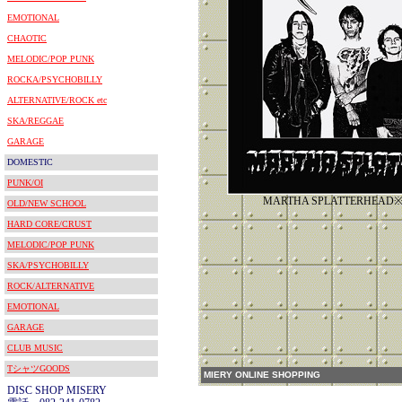
EMOTIONAL
CHAOTIC
MELODIC/POP PUNK
ROCKA/PSYCHOBILLY
ALTERNATIVE/ROCK etc
SKA/REGGAE
GARAGE
DOMESTIC
PUNK/OI
MARTHA SPLATTERHE
OLD/NEW SCHOOL
HARD CORE/CRUST
MELODIC/POP PUNK
SKA/PSYCHOBILLY
ROCK/ALTERNATIVE
EMOTIONAL
GARAGE
CLUB MUSIC
TシャツGOODS
MIERY ONLINE SHOPPING
DISC SHOP MISERY