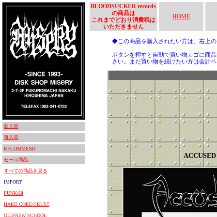
BLOODSUCKER records
の商品は
HOME
これまでどおり消費税は
いただきません
◆この商品を購入されたい方は、右上
ボタンを押すと自動で買い物カゴに商品
さい。まだ買い物を続けたい方は会計ペ
新入荷
再入荷
RECOMMEND
ACCUSED
セール商品
すべての商品を見る
IMPORT
PUNK/OI
HARD CORE/CRUST
OLD/NEW SCHOOL