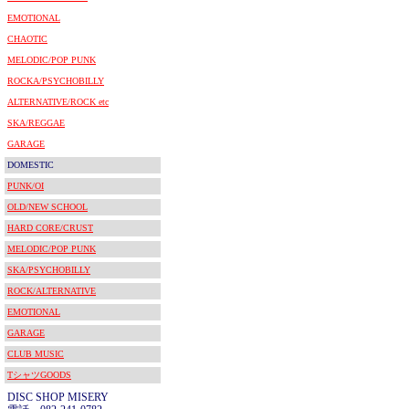
EMOTIONAL
CHAOTIC
MELODIC/POP PUNK
ROCKA/PSYCHOBILLY
ALTERNATIVE/ROCK etc
SKA/REGGAE
GARAGE
DOMESTIC
PUNK/OI
OLD/NEW SCHOOL
HARD CORE/CRUST
MELODIC/POP PUNK
SKA/PSYCHOBILLY
ROCK/ALTERNATIVE
EMOTIONAL
GARAGE
CLUB MUSIC
TシャツGOODS
DISC SHOP MISERY