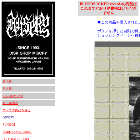
BLOODSUCKER recordsの商品は
これまでどおり消費税はいただき
ません
◆この商品を購入された
ボタンを押すと自動で買
ショッピングページへ移
新入荷
再入荷
RECOMMEND
セール商品
すべての商品を見る
IMPORT
PUNK/OI
HARD CORE/CRUST
OLD/NEW SCHOOL