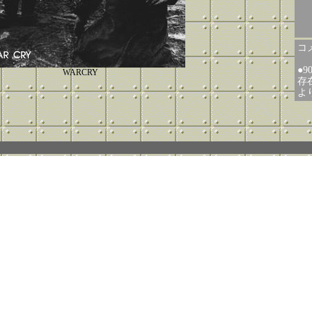
コメ
●
WARCRY
存在
よ