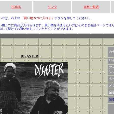
HOME
リンク
送料一覧表
い方は、右上の
「買い物カゴに入れる」
ボタンを押してください 。
い物カゴに商品が入れられます。買い物を済ませたい方はそのまま会計ページで送
動して続けてお買い物をしていただくことができます。
カ
DISASTER
品
ア
(art
タイ
メデ
金額 
個