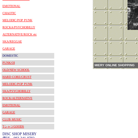
EMOTIONAL
CHAOTIC
MELODIC/POP PUNK
ROCKA/PSYCHOBILLY
ALTERNATIVE/ROCK etc
SKA/REGGAE
GARAGE
DOMESTIC
PUNK/OI
MIERY ONLINE SHOPPING
OLD/NEW SCHOOL
HARD CORE/CRUST
MELODIC/POP PUNK
SKA/PSYCHOBILLY
ROCK/ALTERNATIVE
EMOTIONAL
GARAGE
CLUB MUSIC
TシャツGOODS
DISC SHOP MISERY