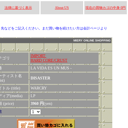
法律に基づく表示
About US
現在の買物カゴの中身 0円
り先などをご記入ください。まだ買い物を続けたい方は会計ページより
MIERY ONLINE SHOPPING
IMPORT:
テゴリ
HARD CORE/CRUST
番
LA VIDA ES UN MUS -
ーティスト名
DISASTER
ist)
トル (title)
WARCRY
ィア(media)
LP
(price)
3960 円
(yen)
数