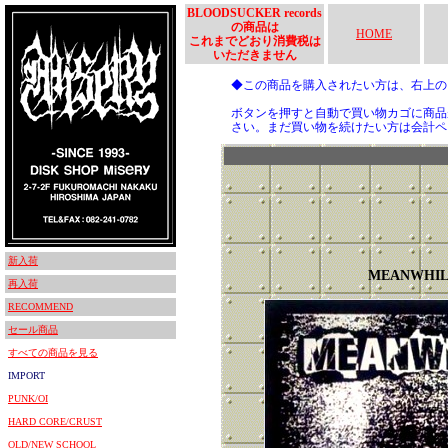
BLOODSUCKER records
の商品は
HOME
これまでどおり消費税は
いただきません
◆この商品を購入されたい方は、右上
ボタンを押すと自動で買い物カゴに商品
さい。まだ買い物を続けたい方は会計ペ
新入荷
MEANWHIL
再入荷
RECOMMEND
セール商品
すべての商品を見る
IMPORT
PUNK/OI
HARD CORE/CRUST
OLD/NEW SCHOOL