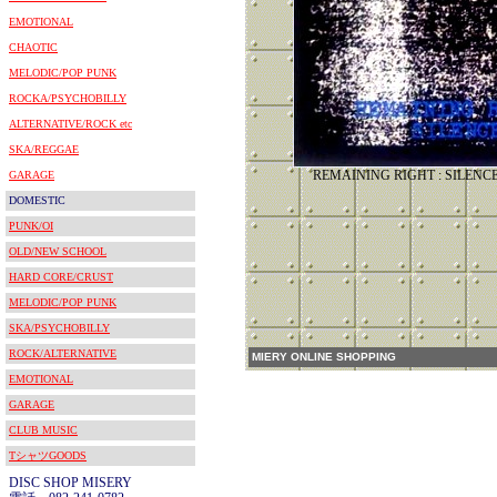
EMOTIONAL
CHAOTIC
MELODIC/POP PUNK
ROCKA/PSYCHOBILLY
ALTERNATIVE/ROCK etc
SKA/REGGAE
REMAINING RIGHT : SI
GARAGE
DOMESTIC
PUNK/OI
OLD/NEW SCHOOL
HARD CORE/CRUST
MELODIC/POP PUNK
SKA/PSYCHOBILLY
ROCK/ALTERNATIVE
MIERY ONLINE SHOPPING
EMOTIONAL
GARAGE
CLUB MUSIC
TシャツGOODS
DISC SHOP MISERY