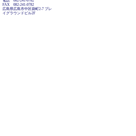
電話 082-241-0782
FAX 082-241-0782
広島県広島市中区袋町2-7 プレ
イグラウンドビル2F