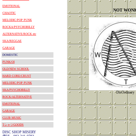
EMOTIONAL
NOT WON
CHAOTIC
MELODIC/POP PUNK
ROCKA/PSYCHOBILLY
ALTERNATIVE/ROCK etc
SKA/REGGAE
GARAGE
DOMESTIC
PUNK/OI
OLD/NEW SCHOOL
HARD CORE/CRUST
MELODIC/POP PUNK
SKA/PSYCHOBILLY
DisOrdinary
ROCK/ALTERNATIVE
EMOTIONAL
GARAGE
CLUB MUSIC
TシャツGOODS
DISC SHOP MISERY