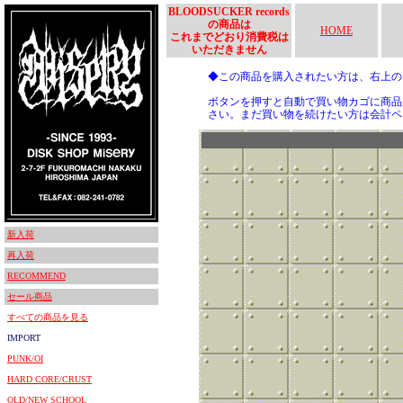
BLOODSUCKER records
の商品は
HOME
これまでどおり消費税は
いただきません
◆この商品を購入されたい方は、右上
ボタンを押すと自動で買い物カゴに商品
さい。まだ買い物を続けたい方は会計ペ
新入荷
再入荷
RECOMMEND
セール商品
すべての商品を見る
IMPORT
PUNK/OI
HARD CORE/CRUST
OLD/NEW SCHOOL