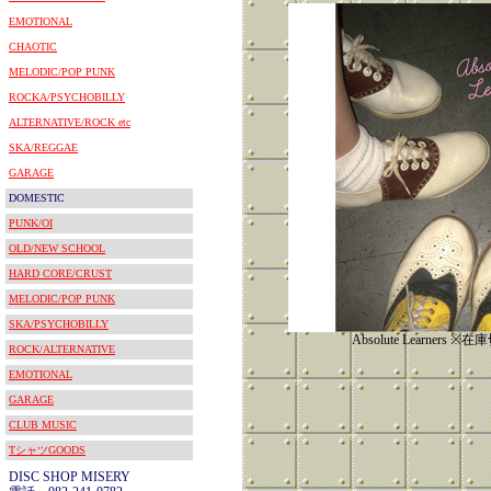
EMOTIONAL
CHAOTIC
MELODIC/POP PUNK
ROCKA/PSYCHOBILLY
ALTERNATIVE/ROCK etc
SKA/REGGAE
GARAGE
DOMESTIC
PUNK/OI
OLD/NEW SCHOOL
HARD CORE/CRUST
MELODIC/POP PUNK
SKA/PSYCHOBILLY
Absolute Learners 
ROCK/ALTERNATIVE
EMOTIONAL
GARAGE
CLUB MUSIC
TシャツGOODS
DISC SHOP MISERY