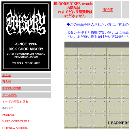
BLOODSUCKER records
の商品は
HOME
これまでどおり消費税は
いただきません
◆この商品を購入されたい方は、右上
ボタンを押すと自動で買い物カゴに商品
さい。まだ買い物を続けたい方は会計ペ
新入荷
再入荷
RECOMMEND
セール商品
すべての商品を見る
IMPORT
PUNK/OI
HARD CORE/CRUST
LEARNER
OLD/NEW SCHOOL