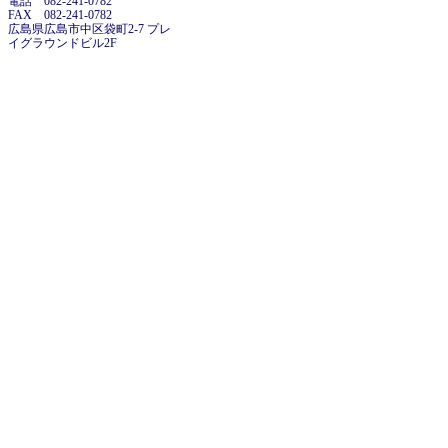
電話 082-241-0782
FAX 082-241-0782
広島県広島市中区袋町2-7 プレ
イグラウンドビル2F