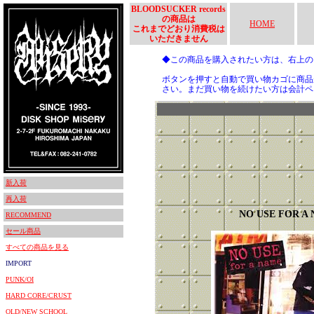
BLOODSUCKER records
の商品は
HOME
これまでどおり消費税は
いただきません
◆この商品を購入されたい方は、右上
ボタンを押すと自動で買い物カゴに商品
さい。まだ買い物を続けたい方は会計ペ
新入荷
再入荷
NO USE FOR A
RECOMMEND
セール商品
すべての商品を見る
IMPORT
PUNK/OI
HARD CORE/CRUST
OLD/NEW SCHOOL