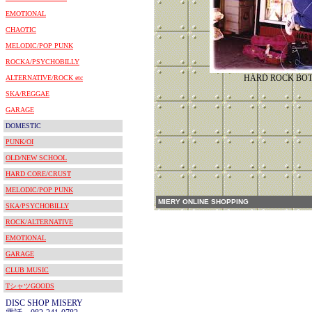
EMOTIONAL
CHAOTIC
MELODIC/POP PUNK
ROCKA/PSYCHOBILLY
HARD ROCK BO
ALTERNATIVE/ROCK etc
SKA/REGGAE
GARAGE
DOMESTIC
PUNK/OI
OLD/NEW SCHOOL
HARD CORE/CRUST
MELODIC/POP PUNK
MIERY ONLINE SHOPPING
SKA/PSYCHOBILLY
ROCK/ALTERNATIVE
EMOTIONAL
GARAGE
CLUB MUSIC
TシャツGOODS
DISC SHOP MISERY