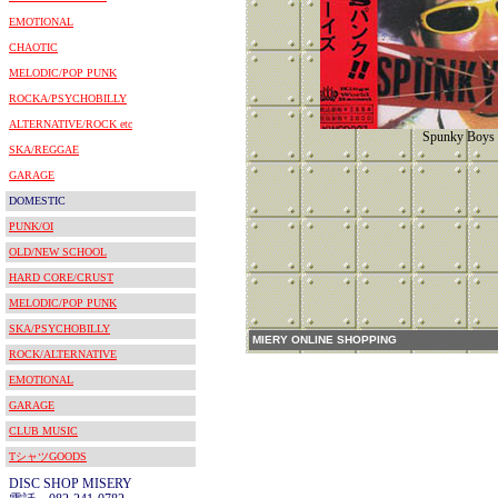
EMOTIONAL
CHAOTIC
MELODIC/POP PUNK
ROCKA/PSYCHOBILLY
ALTERNATIVE/ROCK etc
Spunky Boys
SKA/REGGAE
GARAGE
DOMESTIC
PUNK/OI
OLD/NEW SCHOOL
HARD CORE/CRUST
MELODIC/POP PUNK
SKA/PSYCHOBILLY
MIERY ONLINE SHOPPING
ROCK/ALTERNATIVE
EMOTIONAL
GARAGE
CLUB MUSIC
TシャツGOODS
DISC SHOP MISERY