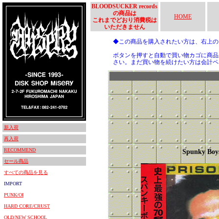
BLOODSUCKER records
の商品は
HOME
これまでどおり消費税は
いただきません
◆この商品を購入されたい方は、右上
ボタンを押すと自動で買い物カゴに商品
さい。まだ買い物を続けたい方は会計ペ
新入荷
再入荷
RECOMMEND
Spunky Boy
セール商品
すべての商品を見る
IMPORT
PUNK/OI
HARD CORE/CRUST
OLD/NEW SCHOOL