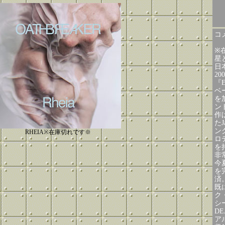
コメ
※
星
日
2
『
ベ
を
ン
作は
たJ
ン
RHEIA※在庫切れです※
ロ
を
非
今
を
済
既に
ク
シ
D
ア