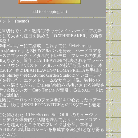
add to shopping cart
ント：(memo)
在庫切れです※・激情/ブラッケンド・ハードコアの新
として大きな注目を集める「OATHBREAKER」の新作
本盤！
008年ベルギーにて結成、これまでに『Mælstrøm』
Eros|Anteros 』と2枚のアルバムを発表。ハードコアを
ースにブラック・メタル的トレモロ・フレーズの要素
加えながら、近年DEAFHEAVENに代表されるブラッケ
ド・サウンド/ポスト・メタルへの接近も見られる。本
2016年春にDEAFHEAVENやLOMA PRIETAを手掛け
ack Shirleyと共にAtomic Garden Studioにてレコーディ
グを行った。エクストリームなサウンド像、独特のメ
ディを湛えながら、Chelsea Wolfeを彷彿とさせる神秘さ
持つ女性シンガーCaro Tanghe が牽引する曲のムードは
常に独創的。
夏既にヨーロッパでのフェス参加を中心としたツアー
完遂、秋にはSKELETONWITCHとのUSツアーも確定
。
公開された"10:56~Second Son Of R."のミュージッ
・ビデオが爆発的な話題を呼んでおり、ハードコア・
ーンを超えたところでのブレイクは必至。本作は
EAFHEAVEN以降のシーンを形成する決定打となり得る
ルバムだ。