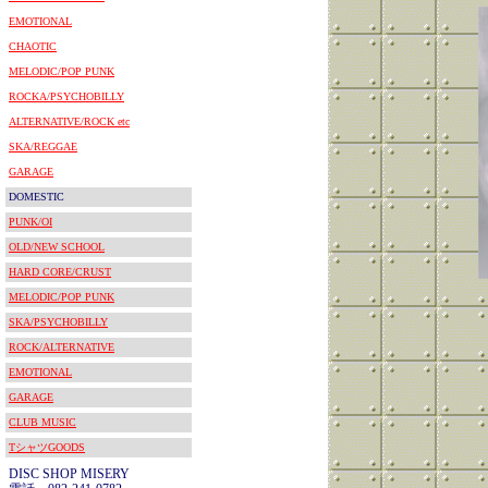
EMOTIONAL
CHAOTIC
MELODIC/POP PUNK
ROCKA/PSYCHOBILLY
ALTERNATIVE/ROCK etc
SKA/REGGAE
GARAGE
DOMESTIC
PUNK/OI
OLD/NEW SCHOOL
HARD CORE/CRUST
MELODIC/POP PUNK
SKA/PSYCHOBILLY
ROCK/ALTERNATIVE
EMOTIONAL
GARAGE
CLUB MUSIC
TシャツGOODS
DISC SHOP MISERY