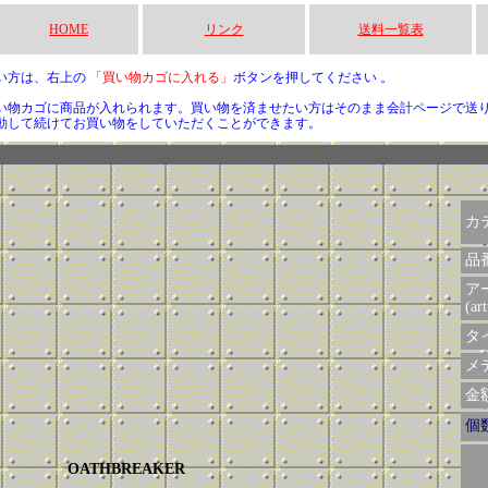
HOME
リンク
送料一覧表
い方は、右上の
「買い物カゴに入れる」
ボタンを押してください 。
い物カゴに商品が入れられます。買い物を済ませたい方はそのまま会計ページで送
動して続けてお買い物をしていただくことができます。
カ
品
ア
(art
タイ
メデ
金額 
個
OATHBREAKER