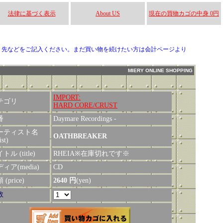
法律に基づく表示
About US
現在の買物カゴの中身 0円
り先などをご記入ください。まだ買い物を続けたい方は会計ページより
MIERY ONLINE SHOPPING
IMPORT:
テゴリ
HARD CORE/CRUST
番
Daymare Recordings -
ーティスト名
OATHBREAKER
ist)
トル (title)
RHEIA※在庫切れです※
ィア(media)
CD
(price)
2640 円
(yen)
数