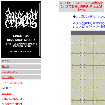
BLOODSUCKER recordsの商品は
これまでどおり消費税はいただき
ません
◆この商品を購入された
ボタンを押すと自動で買
ショッピングページへ移
新入荷
再入荷
RECOMMEND
セール商品
すべての商品を見る
IMPORT
PUNK/OI
HARD CORE/CRUST
OLD/NEW SCHOOL