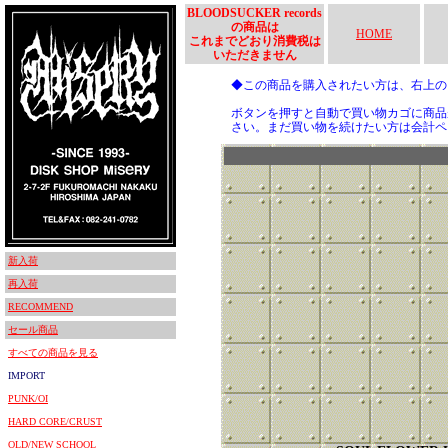
BLOODSUCKER records
の商品は
HOME
これまでどおり消費税は
いただきません
◆この商品を購入されたい方は、右上
ボタンを押すと自動で買い物カゴに商品
さい。まだ買い物を続けたい方は会計ペ
新入荷
再入荷
RECOMMEND
セール商品
すべての商品を見る
IMPORT
PUNK/OI
HARD CORE/CRUST
OLD/NEW SCHOOL