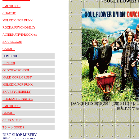
SOUL FLOWER 
EMOTIONAL
CHAOTIC
MELODIC/POP PUNK
ROCKA/PSYCHOBILLY
ALTERNATIVE/ROCK etc
SKA/REGGAE
GARAGE
DOMESTIC
PUNK/OI
OLD/NEW SCHOOL
HARD CORE/CRUST
MELODIC/POP PUNK
SKA/PSYCHOBILLY
ROCK/ALTERNATIVE
DANCE HITS 2010-2014【2016.
EMOTIONAL
庫切れです
GARAGE
CLUB MUSIC
TシャツGOODS
DISC SHOP MISERY