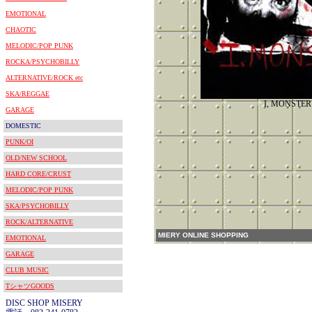
EMOTIONAL
CHAOTIC
MELODIC/POP PUNK
ROCKA/PSYCHOBILLY
ALTERNATIVE/ROCK etc
SKA/REGGAE
I, MONSTER
GARAGE
DOMESTIC
PUNK/OI
OLD/NEW SCHOOL
HARD CORE/CRUST
MELODIC/POP PUNK
SKA/PSYCHOBILLY
ROCK/ALTERNATIVE
MIERY ONLINE SHOPPING
EMOTIONAL
GARAGE
CLUB MUSIC
TシャツGOODS
DISC SHOP MISERY