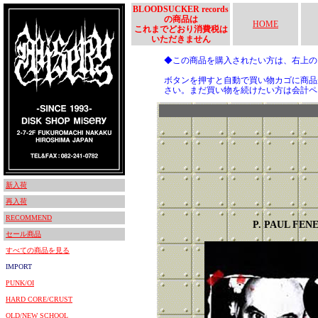
BLOODSUCKER records
の商品は
HOME
これまでどおり消費税は
いただきません
◆この商品を購入されたい方は、右上
ボタンを押すと自動で買い物カゴに商品
さい。まだ買い物を続けたい方は会計ペ
新入荷
再入荷
RECOMMEND
P. PAUL FEN
セール商品
すべての商品を見る
IMPORT
PUNK/OI
HARD CORE/CRUST
OLD/NEW SCHOOL