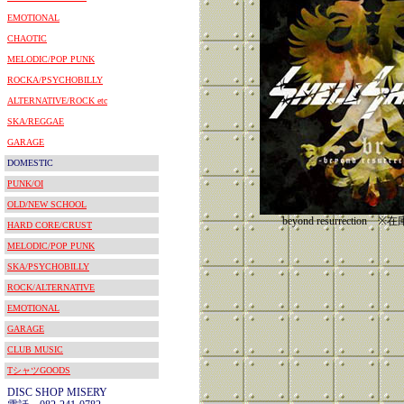
EMOTIONAL
CHAOTIC
MELODIC/POP PUNK
ROCKA/PSYCHOBILLY
ALTERNATIVE/ROCK etc
SKA/REGGAE
GARAGE
DOMESTIC
PUNK/OI
OLD/NEW SCHOOL
beyond resurrectio
HARD CORE/CRUST
MELODIC/POP PUNK
SKA/PSYCHOBILLY
ROCK/ALTERNATIVE
EMOTIONAL
GARAGE
CLUB MUSIC
TシャツGOODS
DISC SHOP MISERY