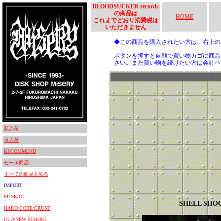
BLOODSUCKER records
の商品は
HOME
これまでどおり消費税は
いただきません
◆この商品を購入されたい方は、右上
ボタンを押すと自動で買い物カゴに商品
さい。まだ買い物を続けたい方は会計ペ
新入荷
再入荷
RECOMMEND
セール商品
すべての商品を見る
IMPORT
PUNK/OI
SHELL SHO
HARD CORE/CRUST
OLD/NEW SCHOOL