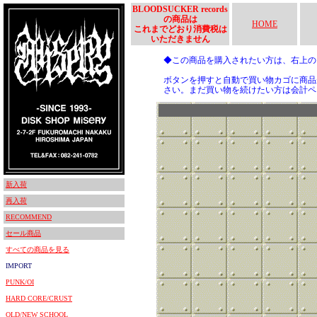
BLOODSUCKER records
の商品は
HOME
これまでどおり消費税は
いただきません
◆この商品を購入されたい方は、右上
ボタンを押すと自動で買い物カゴに商品
さい。まだ買い物を続けたい方は会計ペ
新入荷
再入荷
RECOMMEND
セール商品
すべての商品を見る
IMPORT
PUNK/OI
HARD CORE/CRUST
OLD/NEW SCHOOL