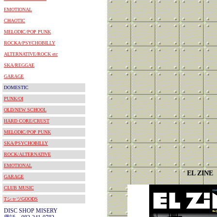
EMOTIONAL
CHAOTIC
MELODIC/POP PUNK
ROCKA/PSYCHOBILLY
ALTERNATIVE/ROCK etc
SKA/REGGAE
GARAGE
DOMESTIC
PUNK/OI
OLD/NEW SCHOOL
HARD CORE/CRUST
MELODIC/POP PUNK
SKA/PSYCHOBILLY
ROCK/ALTERNATIVE
EMOTIONAL
EL ZINE
GARAGE
CLUB MUSIC
TシャツGOODS
DISC SHOP MISERY