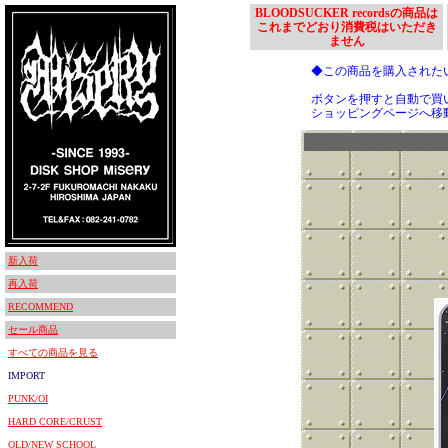
BLOODSUCKER recordsの商品は
これまでどおり消費税はいただき
ません
◆この商品を購入された
ボタンを押すと自動で買
ショッピングページへ移
新入荷
再入荷
RECOMMEND
セール商品
すべての商品を見る
IMPORT
PUNK/OI
HARD CORE/CRUST
OLD/NEW SCHOOL