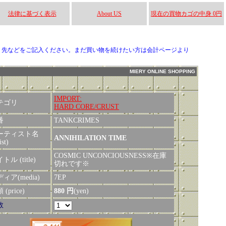
法律に基づく表示
About US
現在の買物カゴの中身 0円
り先などをご記入ください。まだ買い物を続けたい方は会計ページより
MIERY ONLINE SHOPPING
IMPORT:
テゴリ
HARD CORE/CRUST
番
TANKCRIMES
ーティスト名
ANNIHILATION TIME
ist)
COSMIC UNCONCIOUSNESS※在庫
トル (title)
切れです※
ィア(media)
7EP
(price)
880 円
(yen)
数