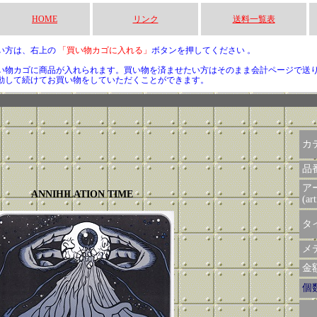
HOME
リンク
送料一覧表
い方は、右上の
「買い物カゴに入れる」
ボタンを押してください 。
い物カゴに商品が入れられます。買い物を済ませたい方はそのまま会計ページで送
動して続けてお買い物をしていただくことができます。
カ
品
ア
ANNIHILATION TIME
(art
タイ
メデ
金額 
個