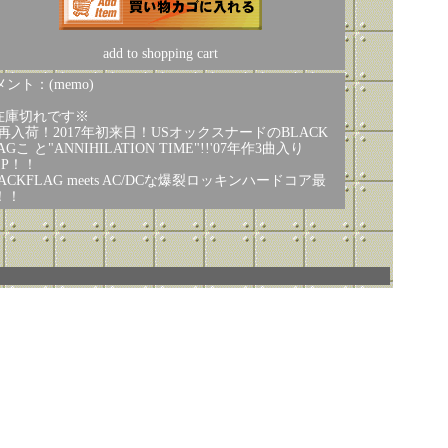
add to shopping cart
ント：(memo)
在庫切れです※
 再入荷！2017年初来日！USオックスナードのBLACK
AGこ と"ANNIHILATION TIME"!!'07年作3曲入り
EP！！
ACKFLAG meets AC/DCな爆裂ロッキンハードコア最
！！