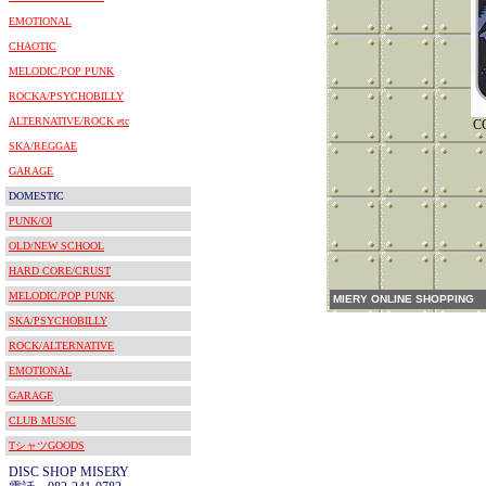
EMOTIONAL
CHAOTIC
MELODIC/POP PUNK
ROCKA/PSYCHOBILLY
ALTERNATIVE/ROCK etc
C
SKA/REGGAE
GARAGE
DOMESTIC
PUNK/OI
OLD/NEW SCHOOL
HARD CORE/CRUST
MELODIC/POP PUNK
MIERY ONLINE SHOPPING
SKA/PSYCHOBILLY
ROCK/ALTERNATIVE
EMOTIONAL
GARAGE
CLUB MUSIC
TシャツGOODS
DISC SHOP MISERY