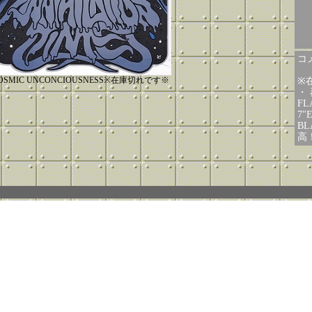
コメ
OSMIC UNCONCIOUSNESS※在庫切れです※
※
・
FL
7"
BL
高