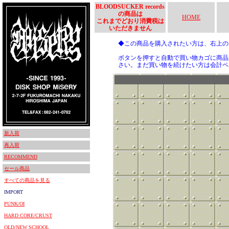
BLOODSUCKER records
の商品は
HOME
これまでどおり消費税は
いただきません
◆この商品を購入されたい方は、右上
ボタンを押すと自動で買い物カゴに商品
さい。まだ買い物を続けたい方は会計ペ
新入荷
再入荷
RECOMMEND
セール商品
すべての商品を見る
IMPORT
PUNK/OI
HARD CORE/CRUST
OLD/NEW SCHOOL