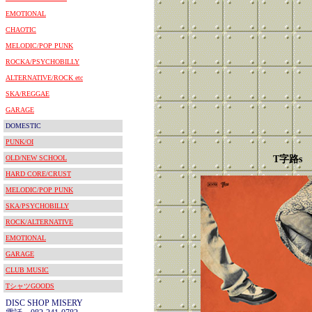
EMOTIONAL
CHAOTIC
MELODIC/POP PUNK
ROCKA/PSYCHOBILLY
ALTERNATIVE/ROCK etc
SKA/REGGAE
GARAGE
DOMESTIC
PUNK/OI
OLD/NEW SCHOOL
T字路s
HARD CORE/CRUST
MELODIC/POP PUNK
SKA/PSYCHOBILLY
ROCK/ALTERNATIVE
EMOTIONAL
GARAGE
CLUB MUSIC
TシャツGOODS
DISC SHOP MISERY