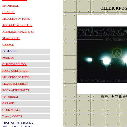
EMOTIONAL
OLEDICKFO
CHAOTIC
MELODIC/POP PUNK
ROCKA/PSYCHOBILLY
ALTERNATIVE/ROCK etc
SKA/REGGAE
GARAGE
DOMESTIC
PUNK/OI
OLD/NEW SCHOOL
HARD CORE/CRUST
MELODIC/POP PUNK
SKA/PSYCHOBILLY
ROCK/ALTERNATIVE
壁中、月光 眼を
EMOTIONAL
GARAGE
CLUB MUSIC
TシャツGOODS
DISC SHOP MISERY