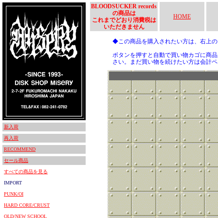
BLOODSUCKER records
の商品は
HOME
これまでどおり消費税は
いただきません
◆この商品を購入されたい方は、右上
ボタンを押すと自動で買い物カゴに商品
さい。まだ買い物を続けたい方は会計ペ
新入荷
再入荷
RECOMMEND
セール商品
すべての商品を見る
IMPORT
PUNK/OI
HARD CORE/CRUST
OLD/NEW SCHOOL