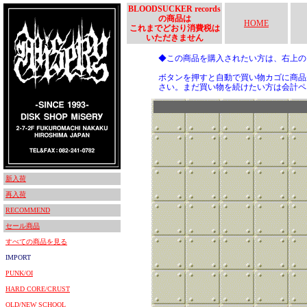
BLOODSUCKER records
の商品は
HOME
これまでどおり消費税は
いただきません
◆この商品を購入されたい方は、右上
ボタンを押すと自動で買い物カゴに商品
さい。まだ買い物を続けたい方は会計ペ
新入荷
再入荷
RECOMMEND
セール商品
すべての商品を見る
IMPORT
PUNK/OI
HARD CORE/CRUST
OLD/NEW SCHOOL