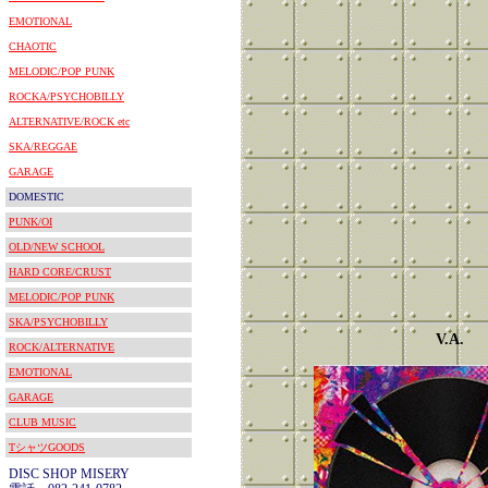
EMOTIONAL
CHAOTIC
MELODIC/POP PUNK
ROCKA/PSYCHOBILLY
ALTERNATIVE/ROCK etc
SKA/REGGAE
GARAGE
DOMESTIC
PUNK/OI
OLD/NEW SCHOOL
HARD CORE/CRUST
MELODIC/POP PUNK
SKA/PSYCHOBILLY
V.A.
ROCK/ALTERNATIVE
EMOTIONAL
GARAGE
CLUB MUSIC
TシャツGOODS
DISC SHOP MISERY